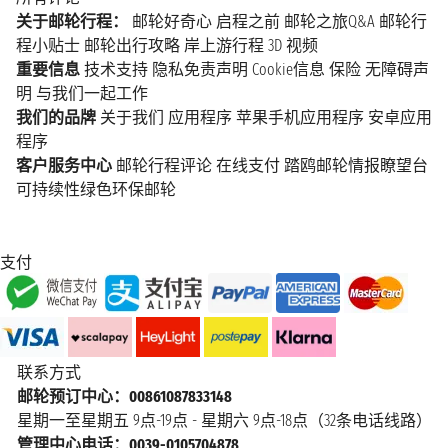
关于邮轮行程：
邮轮好奇心
启程之前
邮轮之旅Q&A
邮轮行
程小贴士
邮轮出行攻略
岸上游行程
3D 视频
重要信息
技术支持
隐私免责声明
Cookie信息
保险
无障碍声
明
与我们一起工作
我们的品牌
关于我们
应用程序
苹果手机应用程序
安卓应用
程序
客户服务中心
邮轮行程评论
在线支付
踏鸥邮轮情报瞭望台
可持续性绿色环保邮轮
支付
联系方式
邮轮预订中心：00861087833148
星期一至星期五 9点-19点 - 星期六 9点-18点（32条电话线路）
管理中心电话：0039-0105704878