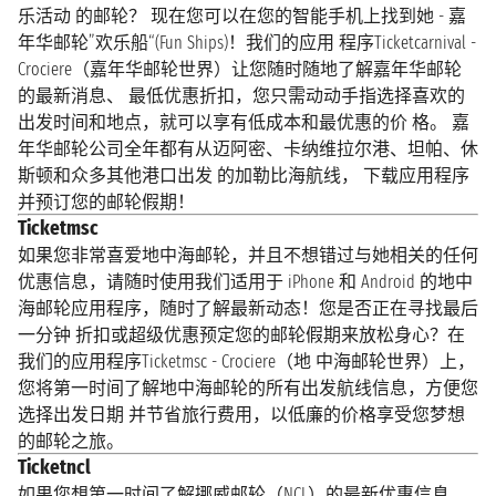
乐活动 的邮轮？ 现在您可以在您的智能手机上找到她 - 嘉
年华邮轮”欢乐船“(Fun Ships)！我们的应用 程序Ticketcarnival -
Crociere（嘉年华邮轮世界）让您随时随地了解嘉年华邮轮
的最新消息、 最低优惠折扣，您只需动动手指选择喜欢的
出发时间和地点，就可以享有低成本和最优惠的价 格。 嘉
年华邮轮公司全年都有从迈阿密、卡纳维拉尔港、坦帕、休
斯顿和众多其他港口出发 的加勒比海航线， 下载应用程序
并预​​订您的邮轮假期！
Ticketmsc
如果您非常喜爱地中海邮轮，并且不想错过与她相关的任何
优惠信息，请随时使用我们适用于 iPhone 和 Android 的地中
海邮轮应用程序，随时了解最新动态！您是否正在寻找最后
一分钟 折扣或超级优惠预定您的邮轮假期来放松身心？在
我们的应用程序Ticketmsc - Crociere（地 中海邮轮世界）上，
您将第一时间了解地中海邮轮的所有出发航线信息，方便您
选择出发日期 并节省旅行费用，以低廉的价格享受您梦想
的邮轮之旅。
Ticketncl
如果您想第一时间了解挪威邮轮（NCL）的最新优惠信息，