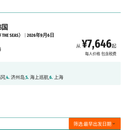
韩国
THE SEAS）
|
2026年9月6日
¥7,646
从
起
海
每人价格
包含税费
冈,
4.
济州岛,
5.
海上巡航,
6.
上海
筛选:
最早出发日期