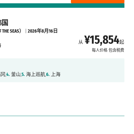
韩国
THE SEAS）
|
2026年8月16日
¥15,854
从
起
海
每人价格
包含税费
冈,
4.
釜山,
5.
海上巡航,
6.
上海