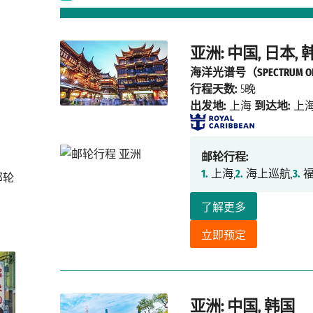
亚洲: 中国, 日本, 
海洋光谱号（SPECTRUM OF 
行程天数:
5晚
出发地:
上海
到达地:
上
邮轮行程:
1.
上海,
2.
海上巡航,
3.
福
邮轮
了解更多
立即预定
亚洲: 中国, 韩国