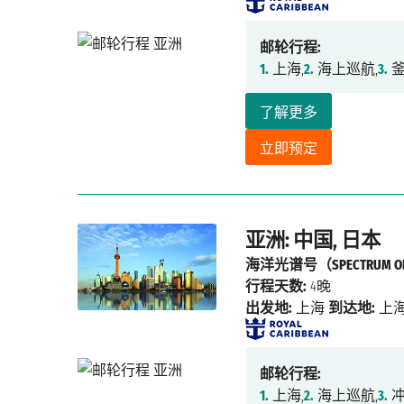
邮轮行程:
1.
上海,
2.
海上巡航,
3.
釜
了解更多
立即预定
亚洲: 中国, 日本
海洋光谱号（SPECTRUM OF 
行程天数:
4晚
出发地:
上海
到达地:
上
邮轮行程:
1.
上海,
2.
海上巡航,
3.
冲