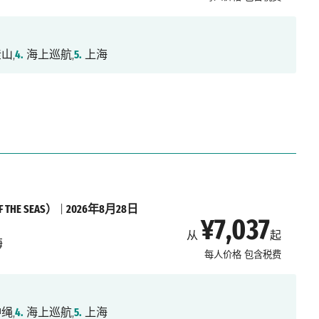
山,
4.
海上巡航,
5.
上海
THE SEAS）
|
2026年8月28日
¥7,037
从
起
海
每人价格
包含税费
绳,
4.
海上巡航,
5.
上海