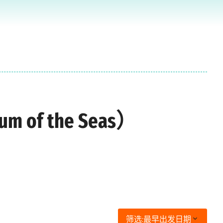
of the Seas）
筛选:
最早出发日期