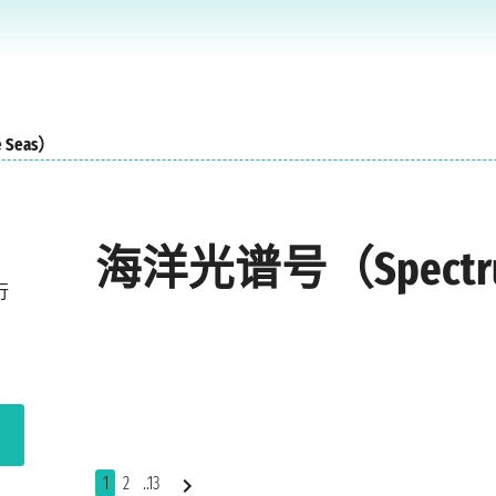
 Seas）
海洋光谱号（Spectrum 
行
1
2
..13