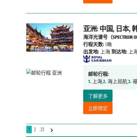
亚洲: 中国, 日本, 
海洋光谱号（SPECTRUM OF 
行程天数:
5晚
出发地:
上海
到达地:
上
邮轮行程:
1.
上海,
2.
海上巡航,
3.
福
了解更多
立即预定
1
2
..13