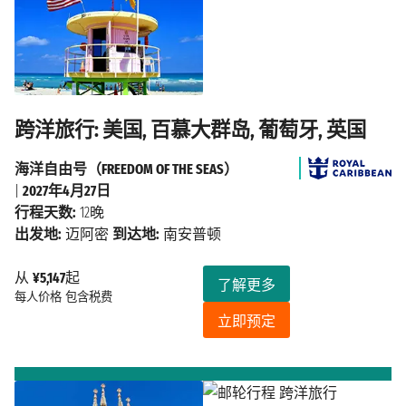
跨洋旅行: 美国, 百慕大群岛, 葡萄牙, 英国
海洋自由号（FREEDOM OF THE SEAS）
|
2027年4月27日
行程天数:
12晚
出发地:
迈阿密
到达地:
南安普顿
从
¥5,147
起
了解更多
每人价格
包含税费
立即预定