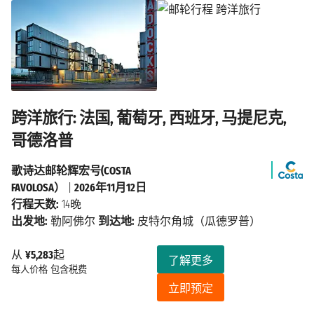
跨洋旅行: 法国, 葡萄牙, 西班牙, 马提尼克,
哥德洛普
歌诗达邮轮辉宏号(COSTA
FAVOLOSA）
|
2026年11月12日
行程天数:
14晚
出发地:
勒阿佛尔
到达地:
皮特尔角城（瓜德罗普）
从
¥5,283
起
了解更多
每人价格
包含税费
立即预定