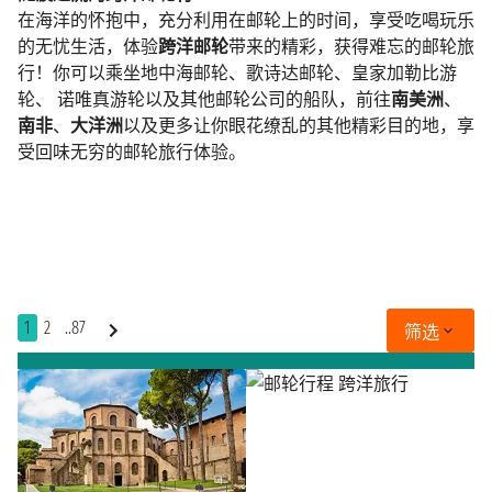
在海洋的怀抱中，充分利用在邮轮上的时间，享受吃喝玩乐
的无忧生活，体验
跨洋邮轮
带来的精彩，获得难忘的邮轮旅
行！你可以乘坐
地中海邮轮
、
歌诗达邮轮
、
皇家加勒比游
轮
、
诺唯真游轮
以及其他邮轮公司的船队，前往
南美洲
、
南非
、
大洋洲
以及更多让你眼花缭乱的其他精彩目的地，享
受回味无穷的邮轮旅行体验。
1
2
..87
筛选