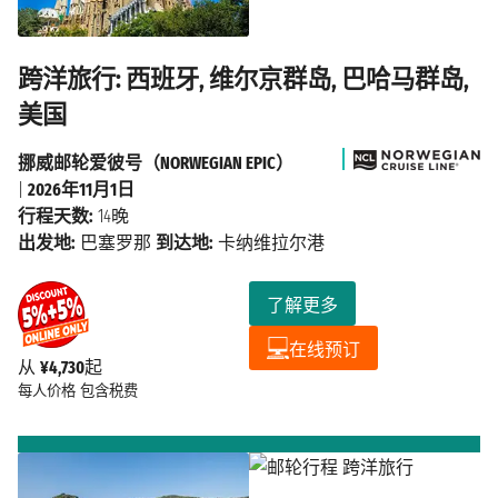
跨洋旅行: 西班牙, 维尔京群岛, 巴哈马群岛,
美国
挪威邮轮爱彼号（NORWEGIAN EPIC）
|
2026年11月1日
行程天数:
14晚
出发地:
巴塞罗那
到达地:
卡纳维拉尔港
了解更多
在线预订
从
¥4,730
起
每人价格
包含税费