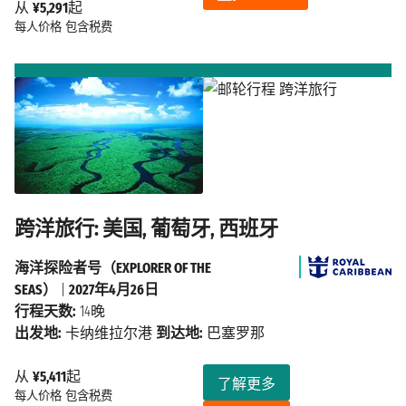
从
¥5,291
起
每人价格
包含税费
跨洋旅行: 美国, 葡萄牙, 西班牙
海洋探险者号（EXPLORER OF THE
SEAS）
|
2027年4月26日
行程天数:
14晚
出发地:
卡纳维拉尔港
到达地:
巴塞罗那
从
¥5,411
起
了解更多
每人价格
包含税费