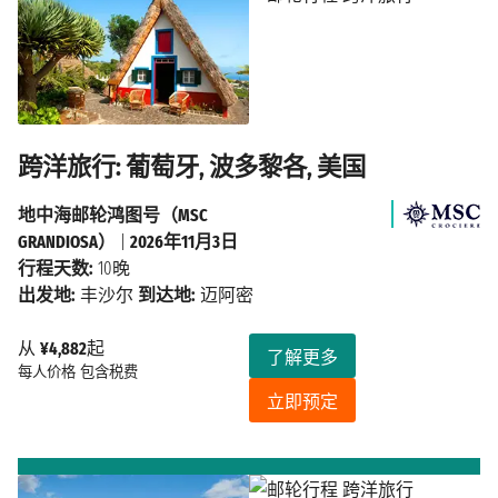
跨洋旅行: 葡萄牙, 波多黎各, 美国
地中海邮轮鸿图号（MSC
GRANDIOSA）
|
2026年11月3日
行程天数:
10晚
出发地:
丰沙尔
到达地:
迈阿密
从
¥4,882
起
了解更多
每人价格
包含税费
立即预定