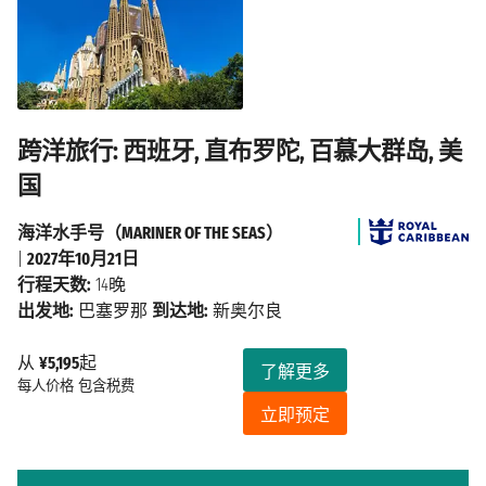
跨洋旅行: 西班牙, 直布罗陀, 百慕大群岛, 美
国
海洋水手号（MARINER OF THE SEAS）
|
2027年10月21日
行程天数:
14晚
出发地:
巴塞罗那
到达地:
新奥尔良
从
¥5,195
起
了解更多
每人价格
包含税费
立即预定