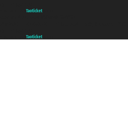
权号 n° 6167/131601
A portal of the
Taoticket
group
Copyright © 2007/2026 踏鸥邮轮 版权所有
增值税税号: 06206400720 - 已注册意大利工商会, REA 433093 - 省授
权号 n° 6167/131601
A portal of the
Taoticket
group