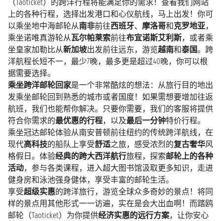
（Taoticket）的跨洋行程将能满足你的需求！查看我们网站
上的各种行程，选择出发港口和心仪航线，马上出发！你可
以乘坐地中海邮轮从
南非
前往
西班牙
、
摩洛哥
和
克罗地亚
，
乘坐诺唯真游轮从
瓦尔帕莱索
前往
布宜诺斯艾利斯
，或者乘
坐皇家加勒比从
新加坡
出发前往远东，游览
越南
和
泰国
。跨
洋航程长短不一，最少7晚，最多更是超过40晚，你可以根
据需要选择。
乘坐跨洋邮轮回家
是一个非常酷炫的想法：从旅行目的地出
发乘坐邮轮回到熟悉的城市或者国度！如果需想要增加往返
航班，我们也能帮你解决。只要你需要，我们的客服将提供
符合你需求的
最优惠的行程
，以及
最后一分钟
特价行程。
乘坐冠达邮轮体验从南安普顿前往纽约的传统跨洋航线，在
现代
高科技
的船队上享受
舒适
之旅，感受浓烈的
复古奢华
风
格假日。体验
经典的跨大西洋航行
旅程，探索
邮轮上的各种
活动
，参与各类课程，进入超大图书馆汲取更多知识，走进
健身房和泳池强身健体，享受丰富的邮轮生活。
享受
超级实惠
的跨洋旅行，游览全球众多奇妙的景点！将同
样的景点用其他形式一一访遍，实在是会大出血啊！而踏鸥
邮轮（Taoticket）为你提供
经济实惠的远行方案
，让你安心