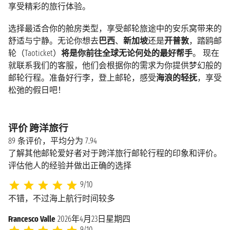
享受精彩的旅行体验。
选择最适合你的舱房类型，享受邮轮旅途中的安乐窝带来的
舒适与宁静。无论你想去
巴西
、
新加坡
还是
开普敦
，踏鸥邮
轮（Taoticket）
将是你前往全球无论何处的最好帮手
。 现在
就联系我们的客服，他们会根据你的需求为你提供梦幻般的
邮轮行程。准备好行李，登上邮轮，感受
海浪的轻抚
，享受
松弛的假日吧！
评价 跨洋旅行
89 条评价，平均分为 7.94
了解其他邮轮爱好者对于跨洋旅行邮轮行程的印象和评价。
评估他人的经验并做出正确的选择
9/10
不错，不过海上航行时间较多
Francesco Valle
2026年4月23日星期四
9/10