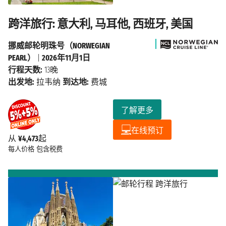
跨洋旅行: 意大利, 马耳他, 西班牙, 美国
挪威邮轮明珠号（NORWEGIAN
PEARL）
|
2026年11月1日
行程天数:
13晚
出发地:
拉韦纳
到达地:
费城
了解更多
在线预订
从
¥4,473
起
每人价格
包含税费