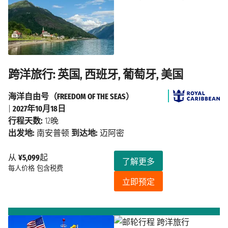
跨洋旅行: 英国, 西班牙, 葡萄牙, 美国
海洋自由号（FREEDOM OF THE SEAS）
|
2027年10月18日
行程天数:
12晚
出发地:
南安普顿
到达地:
迈阿密
从
¥5,099
起
了解更多
每人价格
包含税费
立即预定