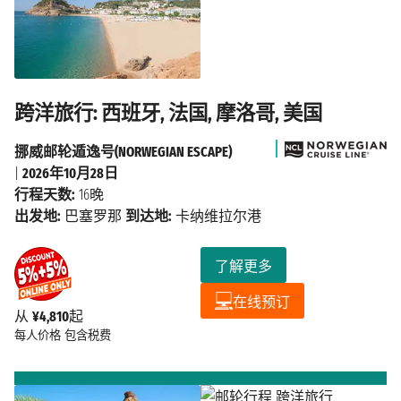
跨洋旅行: 西班牙, 法国, 摩洛哥, 美国
挪威邮轮遁逸号(NORWEGIAN ESCAPE)
|
2026年10月28日
行程天数:
16晚
出发地:
巴塞罗那
到达地:
卡纳维拉尔港
了解更多
在线预订
从
¥4,810
起
每人价格
包含税费