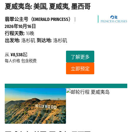
夏威夷岛: 美国, 夏威夷, 墨西哥
翡翠公主号（EMERALD PRINCESS）
|
2026年10月16日
行程天数:
16晚
出发地:
洛杉矶
到达地:
洛杉矶
从
¥8,538
起
了解更多
每人价格
包含税费
立即预定