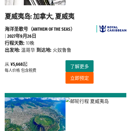
夏威夷岛: 加拿大, 夏威夷
海洋圣歌号（ANTHEM OF THE SEAS）
|
2027年9月26日
行程天数:
10晚
出发地:
温哥华
到达地:
火奴鲁鲁
从
¥5,668
起
了解更多
每人价格
包含税费
立即预定