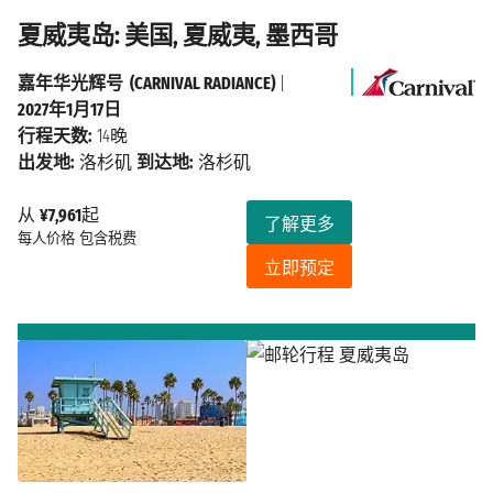
夏威夷岛: 美国, 夏威夷, 墨西哥
嘉年华光辉号 (CARNIVAL RADIANCE)
|
2027年1月17日
行程天数:
14晚
出发地:
洛杉矶
到达地:
洛杉矶
从
¥7,961
起
了解更多
每人价格
包含税费
立即预定