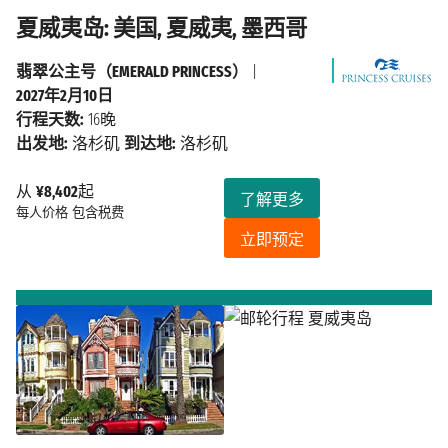
夏威夷岛: 美国, 夏威夷, 墨西哥
翡翠公主号（EMERALD PRINCESS）
|
2027年2月10日
行程天数:
16晚
出发地:
洛杉矶
到达地:
洛杉矶
从
¥8,402
起
了解更多
每人价格
包含税费
立即预定