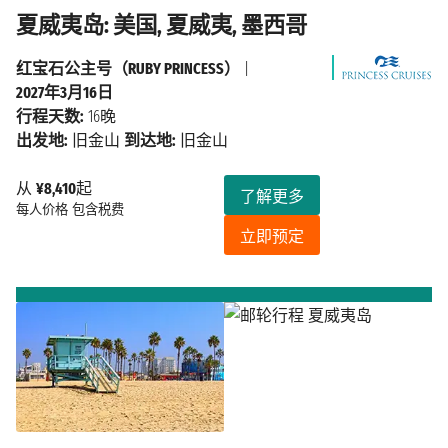
夏威夷岛: 美国, 夏威夷, 墨西哥
红宝石公主号（RUBY PRINCESS）
|
2027年3月16日
行程天数:
16晚
出发地:
旧金山
到达地:
旧金山
从
¥8,410
起
了解更多
每人价格
包含税费
立即预定