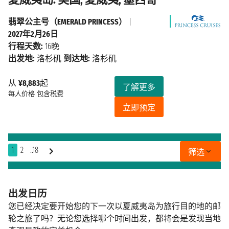
翡翠公主号（EMERALD PRINCESS）
|
2027年2月26日
行程天数:
16晚
出发地:
洛杉矶
到达地:
洛杉矶
从
¥8,883
起
了解更多
每人价格
包含税费
立即预定
1
2
..18
筛选
出发日历
您已经决定要开始您的下一次以夏威夷岛为旅行目的地的邮
轮之旅了吗？无论您选择哪个时间出发，都将会是发现当地