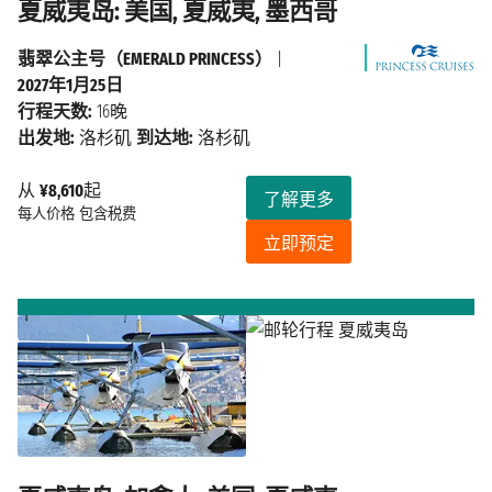
夏威夷岛: 美国, 夏威夷, 墨西哥
翡翠公主号（EMERALD PRINCESS）
|
2027年1月25日
行程天数:
16晚
出发地:
洛杉矶
到达地:
洛杉矶
从
¥8,610
起
了解更多
每人价格
包含税费
立即预定