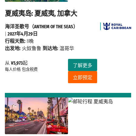
夏威夷岛: 夏威夷, 加拿大
海洋圣歌号（ANTHEM OF THE SEAS）
|
2027年4月29日
行程天数:
8晚
出发地:
火奴鲁鲁
到达地:
温哥华
从
¥5,973
起
了解更多
每人价格
包含税费
立即预定