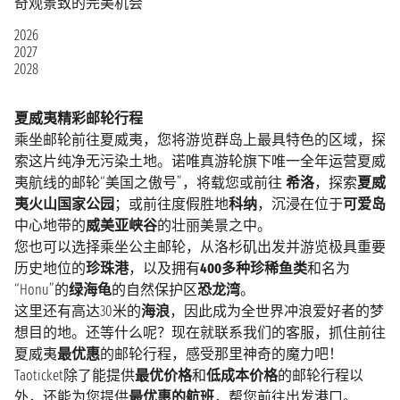
奇观景致的完美机会
2026
2027
2028
夏威夷精彩邮轮行程
乘坐邮轮前往夏威夷，您将游览群岛上最具特色的区域，探
索这片纯净无污染土地。诺唯真游轮旗下唯一全年运营夏威
夷航线的邮轮“美国之傲号”，将载您或前往
希洛
，探索
夏威
夷火山国家公园
；或前往度假胜地
科纳
，沉浸在位于
可爱岛
中心地带的
威美亚峡谷
的壮丽美景之中。
您也可以选择乘坐公主邮轮，从洛杉矶出发并游览极具重要
历史地位的
珍珠港
，以及拥有
400多种珍稀鱼类
和名为
“Honu”的
绿海龟
的自然保护区
恐龙湾
。
这里还有高达30米的
海浪
，因此成为全世界冲浪爱好者的梦
想目的地。还等什么呢？现在就联系我们的客服，抓住前往
夏威夷
最优惠
的邮轮行程，感受那里神奇的魔力吧！
Taoticket除了能提供
最优价格
和
低成本价格
的邮轮行程以
外，还能为您提供
最优惠的航班
，帮您前往出发港口。