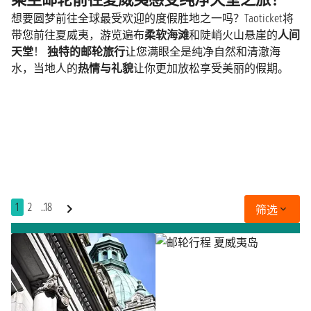
想要圆梦前往全球最受欢迎的度假胜地之一吗？Taoticket将
带您前往夏威夷，游览遍布
柔软海滩
和陡峭火山悬崖的
人间
天堂
！
独特的邮轮旅行
让您满眼全是纯净自然和清澈海
水，当地人的
热情与礼貌
让你更加放松享受美丽的假期。
1
2
..18
筛选