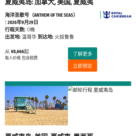
夏威夷岛: 加拿大, 美国, 夏威夷
海洋圣歌号（ANTHEM OF THE SEAS）
|
2026年9月29日
行程天数:
12晚
出发地:
温哥华
到达地:
火奴鲁鲁
从
¥8,666
起
了解更多
每人价格
包含税费
立即预定