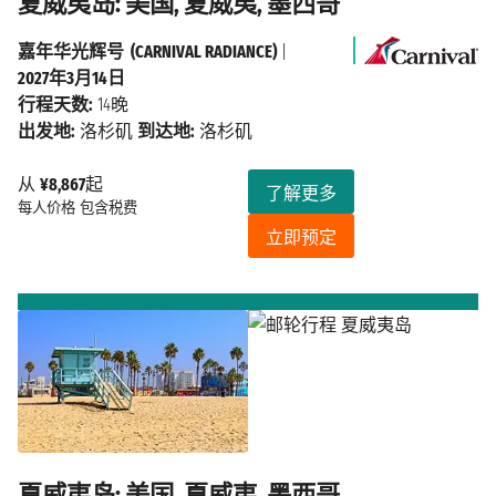
夏威夷岛: 美国, 夏威夷, 墨西哥
嘉年华光辉号 (CARNIVAL RADIANCE)
|
2027年3月14日
行程天数:
14晚
出发地:
洛杉矶
到达地:
洛杉矶
从
¥8,867
起
了解更多
每人价格
包含税费
立即预定
夏威夷岛: 美国, 夏威夷, 墨西哥