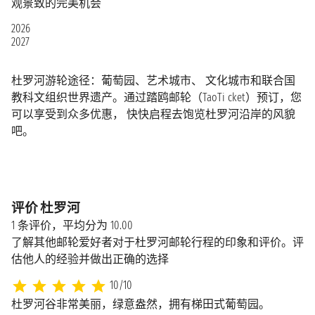
观景致的完美机会
2026
2027
杜罗河游轮途径：葡萄园、艺术城市、 文化城市和联合国
教科文组织世界遗产。通过踏鸥邮轮（TaoTi cket）预订，您
可以享受到众多优惠， 快快启程去饱览杜罗河沿岸的风貌
吧。
评价 杜罗河
1 条评价，平均分为 10.00
了解其他邮轮爱好者对于杜罗河邮轮行程的印象和评价。评
估他人的经验并做出正确的选择
10/10
杜罗河谷非常美丽，绿意盎然，拥有梯田式葡萄园。