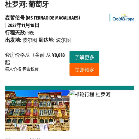
杜罗河: 葡萄牙
麦哲伦号 (MS FERNAO DE MAGALHAES)
|
2027年11月18日
行程天数:
5晚
出发地:
波尔图
到达地:
波尔图
套房价格从（金额 从
¥8,818
了解更多
起
每人价格
包含税费
立即预定