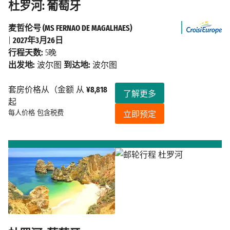
杜罗河: 葡萄牙
麦哲伦号 (MS FERNAO DE MAGALHAES)
|
2027年3月26日
行程天数:
5晚
出发地:
波尔图
到达地:
波尔图
套房价格从（金额 从
¥8,818
了解更多
起
每人价格
包含税费
立即预定