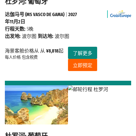
杜罗河: 葡萄牙
达伽马号 (MS VASCO DE GAMA)
|
2027
年11月2日
行程天数:
5晚
出发地:
波尔图
到达地:
波尔图
海景客舱价格从 从
¥8,818
起
了解更多
每人价格
包含税费
立即预定