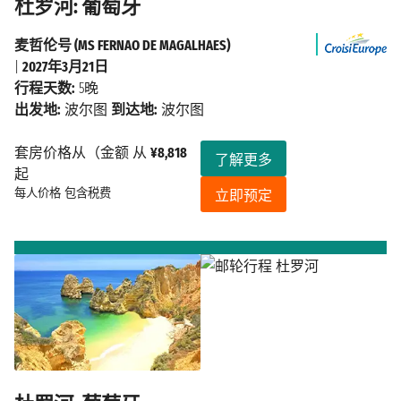
杜罗河: 葡萄牙
麦哲伦号 (MS FERNAO DE MAGALHAES)
|
2027年3月21日
行程天数:
5晚
出发地:
波尔图
到达地:
波尔图
套房价格从（金额 从
¥8,818
了解更多
起
每人价格
包含税费
立即预定