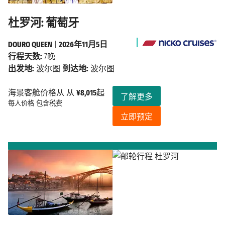
杜罗河: 葡萄牙
DOURO QUEEN
|
2026年11月5日
行程天数:
7晚
出发地:
波尔图
到达地:
波尔图
海景客舱价格从 从
¥8,015
起
了解更多
每人价格
包含税费
立即预定