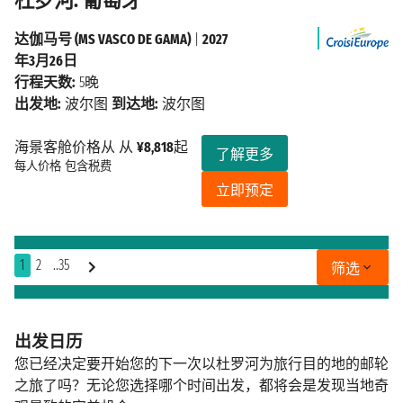
杜罗河: 葡萄牙
达伽马号 (MS VASCO DE GAMA)
|
2027
年3月26日
行程天数:
5晚
出发地:
波尔图
到达地:
波尔图
海景客舱价格从 从
¥8,818
起
了解更多
每人价格
包含税费
立即预定
1
2
..35
筛选
出发日历
您已经决定要开始您的下一次以杜罗河为旅行目的地的邮轮
之旅了吗？无论您选择哪个时间出发，都将会是发现当地奇