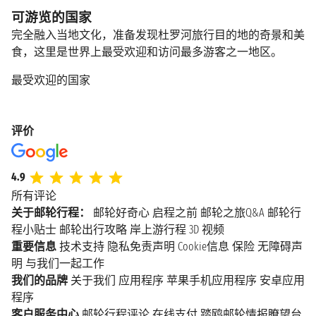
可游览的国家
完全融入当地文化，准备发现杜罗河旅行目的地的奇景和美
食，这里是世界上最受欢迎和访问最多游客之一地区。
最受欢迎的国家
评价
4.9
所有评论
关于邮轮行程：
邮轮好奇心
启程之前
邮轮之旅Q&A
邮轮行
程小贴士
邮轮出行攻略
岸上游行程
3D 视频
重要信息
技术支持
隐私免责声明
Cookie信息
保险
无障碍声
明
与我们一起工作
我们的品牌
关于我们
应用程序
苹果手机应用程序
安卓应用
程序
客户服务中心
邮轮行程评论
在线支付
踏鸥邮轮情报瞭望台