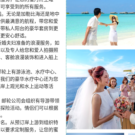
间可享受到的所有服务。
线。无论是加勒比海还是地中
提供最满意的航程，带您和爱
从带私人阳台的豪华套房到更
程更安心舒适。
新婚夫妇准备的浪漫服务，如
，以及专人给您和爱人拍摄照
行、客舱浪漫装饰和进入船上
邮轮上有游泳池、水疗中心、
，我们的豪华水疗中心还为您
、岸上观光和水上运动等活
。邮轮公司会组织有导游带领
的探险活动。情侣们可以根据
光。
闻名。从预订岸上游到组织特
可以要求定制服务，让您的蜜