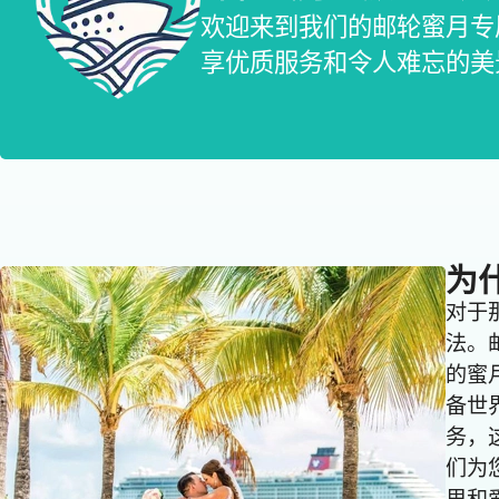
欢迎来到我们的邮轮蜜月专
享优质服务和令人难忘的美
为
对于
法。
的蜜
备世
务，
们为