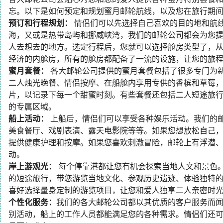
忘。以下是如何预定和规划蜜月邮轮航线，以及您在旅行期
预订和行程规划：
情侣们可以先选择自己喜欢的目的地和航
海，又或是热带岛屿和挪威峡湾，我们的邮轮公司都会为您
人去想去的地方。选定行程后，您就可以选择舱房类型了，
经济的内舱房，所有的舱房都配备了一流的设施，让您的旅
蜜月套餐：
各大邮轮公司提供的蜜月套餐包括了很多专门为
二人烛光晚餐、情侣按摩、在船舱内享用专供的香槟和草莓
片，以记录下每一个甜蜜时刻。有些套餐还包括二人短途旅
的专属区域。
船上活动：
上船后，情侣们可以享受各种娱乐活动。我们的
美食餐厅、戏剧表演、露天电影院等等。如果您想放松自己
提供健康护理和按摩。如果您喜欢刺激冒险，邮轮上有浮潜
动。
岸上游观光：
每个停靠港都让您有机会探索当地人文和景色
的短途旅行，带您游览当地文化、参观历史遗迹、体验独特
喜好选择量身定制的游览项目，让您和爱人独享二人亲密时
个性化服务：
我们的各大邮轮公司都以其优质的客户服务而
别活动，船上的工作人员都能满足您的各种需求。情侣们还