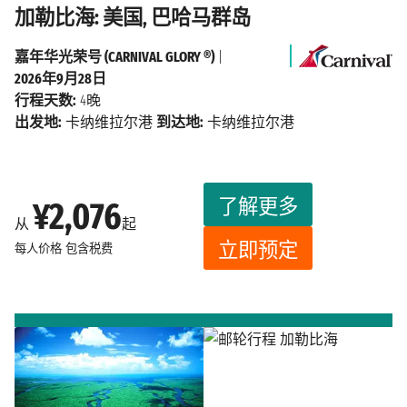
加勒比海: 美国, 巴哈马群岛
嘉年华光荣号 (CARNIVAL GLORY ®)
|
2026年9月28日
行程天数:
4晚
出发地:
卡纳维拉尔港
到达地:
卡纳维拉尔港
了解更多
¥2,076
从
起
立即预定
每人价格
包含税费