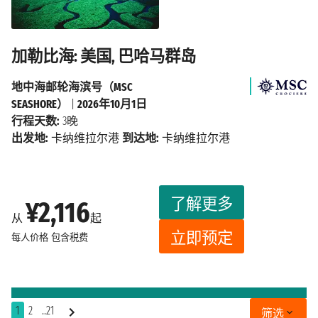
加勒比海: 美国, 巴哈马群岛
地中海邮轮海滨号（MSC
SEASHORE）
|
2026年10月1日
行程天数:
3晚
出发地:
卡纳维拉尔港
到达地:
卡纳维拉尔港
了解更多
¥2,116
从
起
立即预定
每人价格
包含税费
1
2
..21
筛选