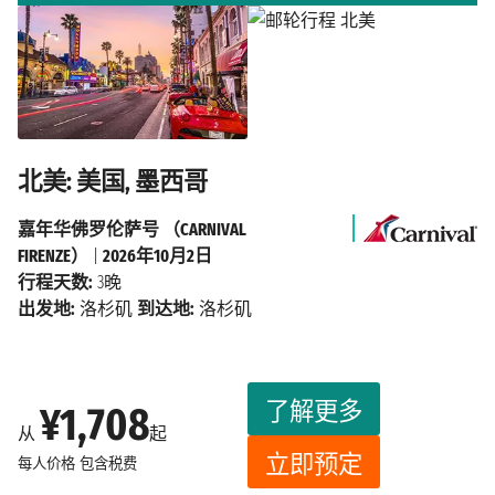
北美: 美国, 墨西哥
嘉年华佛罗伦萨号 （CARNIVAL
FIRENZE）
|
2026年10月2日
行程天数:
3晚
出发地:
洛杉矶
到达地:
洛杉矶
了解更多
¥1,708
从
起
立即预定
每人价格
包含税费