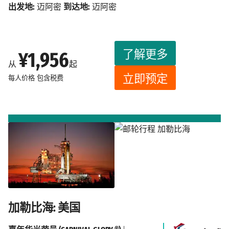
出发地:
迈阿密
到达地:
迈阿密
了解更多
¥1,956
从
起
立即预定
每人价格
包含税费
加勒比海: 美国