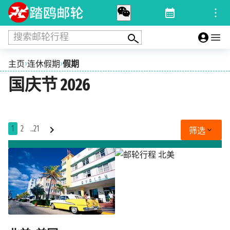
搜索邮轮行程
›
›
主页
连休假期
假期
国庆节 2026
1
2
..21
筛选