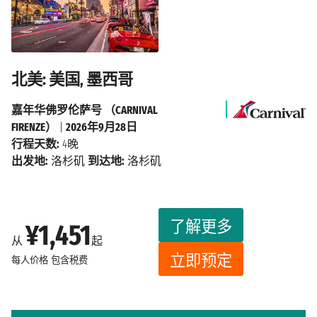
北美: 美国, 墨西哥
嘉年华佛罗伦萨号 （CARNIVAL
FIRENZE）
|
2026年9月28日
行程天数:
4晚
出发地:
洛杉矶
到达地:
洛杉矶
了解更多
¥1,451
从
起
立即预定
每人价格
包含税费