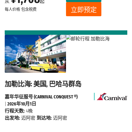
从
起
立即预定
每人价格
包含税费
加勒比海: 美国, 巴哈马群岛
嘉年华征服号 (CARNIVAL CONQUEST ®)
|
2026年10月1日
行程天数:
4晚
出发地:
迈阿密
到达地:
迈阿密