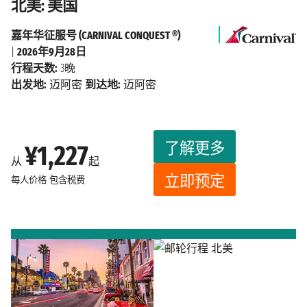
北美: 美国
嘉年华征服号 (CARNIVAL CONQUEST ®)
|
2026年9月28日
行程天数:
3晚
出发地:
迈阿密
到达地:
迈阿密
了解更多
¥1,227
从
起
立即预定
每人价格
包含税费