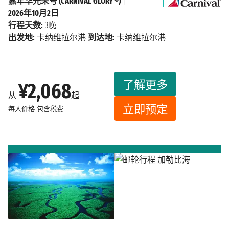
嘉年华光荣号 (CARNIVAL GLORY ®)
|
2026年10月2日
行程天数:
3晚
出发地:
卡纳维拉尔港
到达地:
卡纳维拉尔港
了解更多
¥2,068
从
起
立即预定
每人价格
包含税费