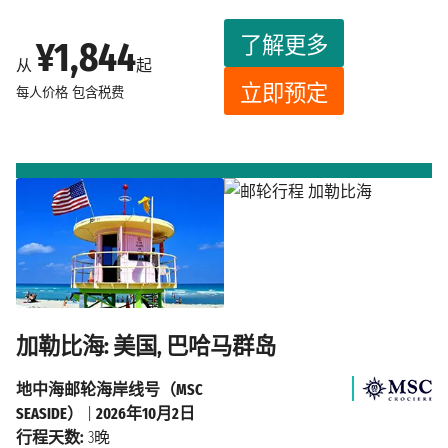
了解更多
¥1,844
从
起
立即预定
每人价格
包含税费
加勒比海: 美国, 巴哈马群岛
地中海邮轮海岸线号（MSC
SEASIDE）
|
2026年10月2日
行程天数:
3晚