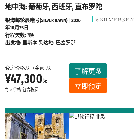
地中海: 葡萄牙, 西班牙, 直布罗陀
银海邮轮晨曦号(SILVER DAWN)
|
2026
年10月25日
行程天数:
7晚
出发地:
里斯本
到达地:
巴塞罗那
套房价格从（金额 从
了解更多
¥47,300
起
立即预定
每人价格
包含税费