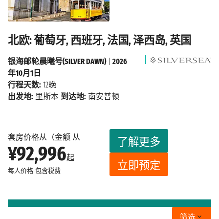
北欧: 葡萄牙, 西班牙, 法国, 泽西岛, 英国
银海邮轮晨曦号(SILVER DAWN)
|
2026
年10月1日
行程天数:
12晚
出发地:
里斯本
到达地:
南安普顿
套房价格从（金额 从
了解更多
¥92,996
起
立即预定
每人价格
包含税费
筛选