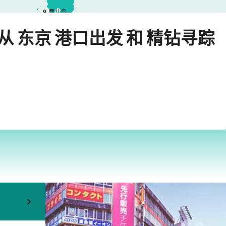
9
鹿儿岛
›
京
2027年9月9日星期四
程从 东京 港口出发 和 精钻寻踪