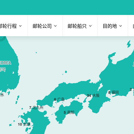
邮轮行程
邮轮公司
邮轮船只
目的地
2
8
福冈
丽水
3
4
大阪
6
广岛
7
北九州
5
高知
10
长崎