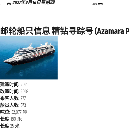
2027年9月16日星期四
福冈
上午8:00 - 下午2:00
2027年9月17日星期五
鹿儿岛
邮轮船只信息 精钻寻踪号 (Azamara Pur
上午8:00 - 下午7:00
2027年9月18日星期六
长崎
上午8:00 - 下午6:00
2027年9月19日星期日
丽水
上午8:00 - 下午10:00
海上巡航
建造时间:
2011
2027年9月20日星期一
改造时间:
2018
2027年9月21日星期二
乘客人数:
777
首尔
上午7:00
船员人数:
373
吨位:
32,077 吨
长度
180 米
长度
25 米