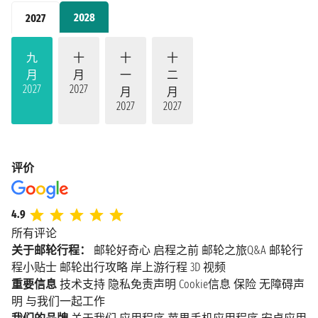
2028
2027
九
十
十
十
月
月
一
二
2027
2027
月
月
2027
2027
评价
4.9
所有评论
关于邮轮行程：
邮轮好奇心
启程之前
邮轮之旅Q&A
邮轮行
程小贴士
邮轮出行攻略
岸上游行程
3D 视频
重要信息
技术支持
隐私免责声明
Cookie信息
保险
无障碍声
明
与我们一起工作