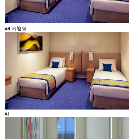
4H
内舱房
4J