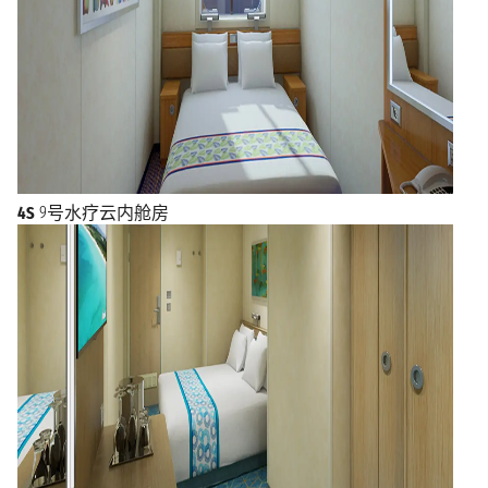
4S
9号水疗云内舱房