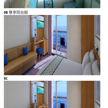
9B
尊享阳台舱
9C