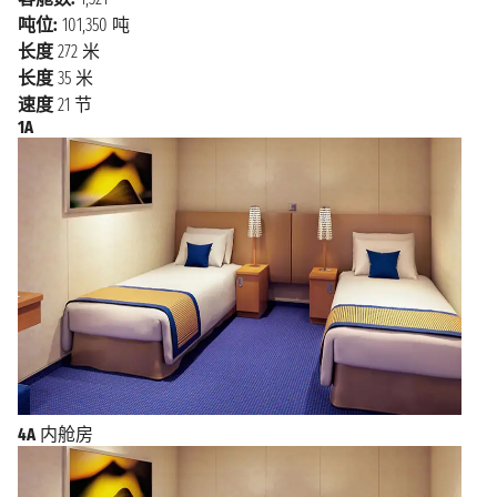
吨位:
101,350 吨
长度
272 米
长度
35 米
速度
21 节
1A
4A
内舱房