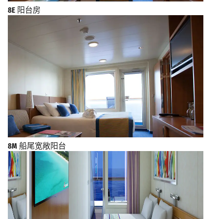
8E
阳台房
8M
船尾宽敞阳台