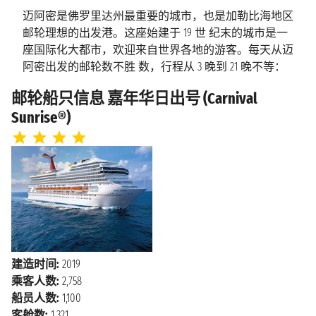
迈阿密是佛罗里达州最重要的城市，也是加勒比海地区
邮轮理想的出发港。这座始建于 19 世 纪末的城市是一
座国际化大都市，欢迎来自世界各地的游客。每天从迈
阿密出发的邮轮数不胜 数，行程从 3 晚到 21 晚不等：
在我们的网站上探索从迈阿密出发的所有邮轮，并以无
邮轮船只信息 嘉年华日出号 (Carnival
与伦比 的价格预订您的下一个假期！
Sunrise®)
佛罗里达州的蓝天、热闹的夜生活和迷人的古巴文化，
让这座俯瞰大西洋的多语言城市充满了 活力。这里每
年还吸引了来自世界各地的公众人物来此度假，不仅如
此，迈阿密水族馆嬉戏的 海豚和鹦鹉丛林岛振翅飞翔
的热带鸟类也体现了当地优美的自然环境。
建造时间:
2019
乘客人数:
2,758
船员人数:
1,100
客舱数:
1,321