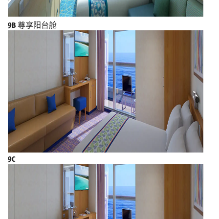
9B
尊享阳台舱
9C