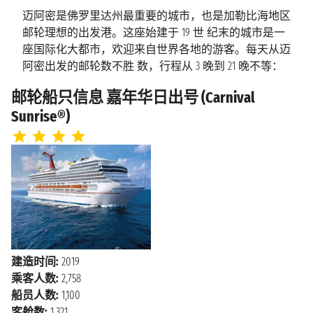
迈阿密
迈阿密是佛罗里达州最重要的城市，也是加勒比海地区
上午8:00
邮轮理想的出发港。这座始建于 19 世 纪末的城市是一
座国际化大都市，欢迎来自世界各地的游客。每天从迈
阿密出发的邮轮数不胜 数，行程从 3 晚到 21 晚不等：
在我们的网站上探索从迈阿密出发的所有邮轮，并以无
邮轮船只信息 嘉年华日出号 (Carnival
与伦比 的价格预订您的下一个假期！
Sunrise®)
佛罗里达州的蓝天、热闹的夜生活和迷人的古巴文化，
让这座俯瞰大西洋的多语言城市充满了 活力。这里每
年还吸引了来自世界各地的公众人物来此度假，不仅如
此，迈阿密水族馆嬉戏的 海豚和鹦鹉丛林岛振翅飞翔
的热带鸟类也体现了当地优美的自然环境。
建造时间:
2019
乘客人数:
2,758
船员人数:
1,100
客舱数:
1,321