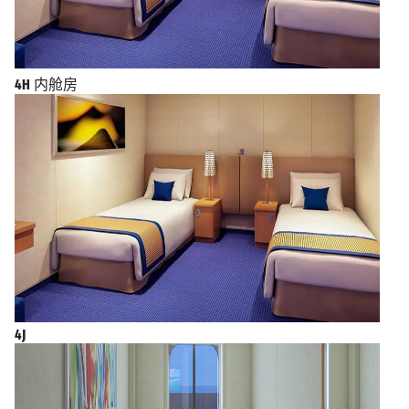
4H
内舱房
4J