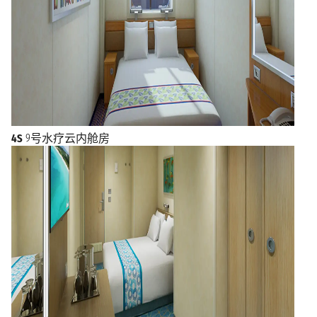
4S
9号水疗云内舱房