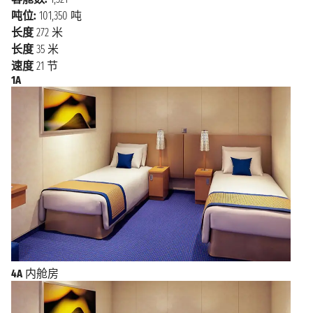
吨位:
101,350 吨
长度
272 米
长度
35 米
速度
21 节
1A
4A
内舱房