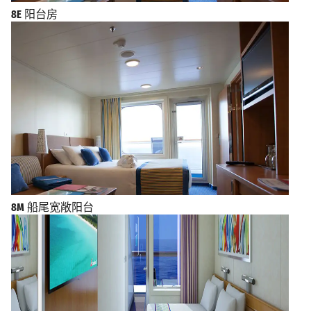
8E
阳台房
8M
船尾宽敞阳台