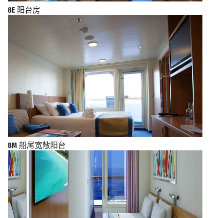
8E
阳台房
8M
船尾宽敞阳台