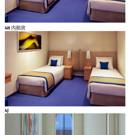
4H
内舱房
4J