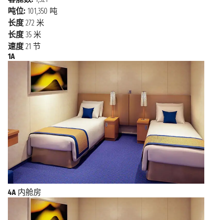
吨位:
101,350 吨
长度
272 米
长度
35 米
速度
21 节
1A
4A
内舱房