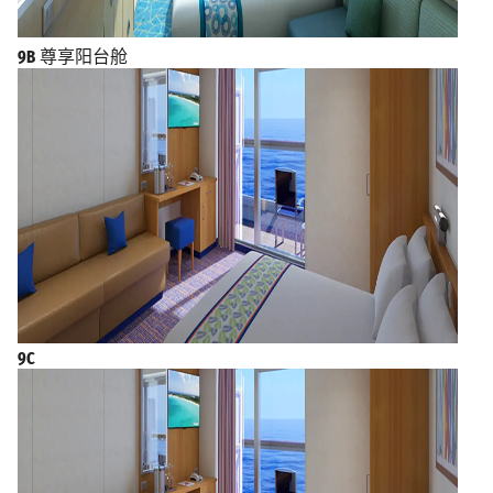
9B
尊享阳台舱
9C