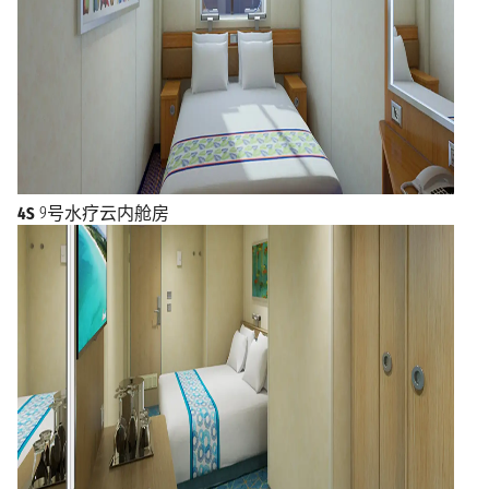
4S
9号水疗云内舱房