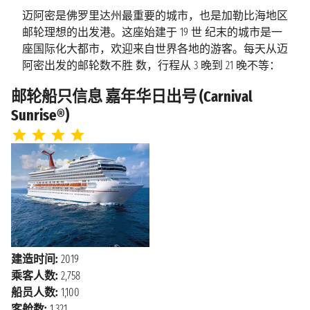
迈阿密是佛罗里达州最重要的城市，也是加勒比海地区
邮轮理想的出发港。这座始建于 19 世 纪末的城市是一
座国际化大都市，欢迎来自世界各地的游客。每天从迈
阿密出发的邮轮数不胜 数，行程从 3 晚到 21 晚不等：
在我们的网站上探索从迈阿密出发的所有邮轮，并以无
邮轮船只信息 嘉年华日出号 (Carnival
与伦比 的价格预订您的下一个假期！
Sunrise®)
佛罗里达州的蓝天、热闹的夜生活和迷人的古巴文化，
让这座俯瞰大西洋的多语言城市充满了 活力。这里每
年还吸引了来自世界各地的公众人物来此度假，不仅如
此，迈阿密水族馆嬉戏的 海豚和鹦鹉丛林岛振翅飞翔
的热带鸟类也体现了当地优美的自然环境。
建造时间:
2019
乘客人数:
2,758
船员人数:
1,100
客舱数:
1,321