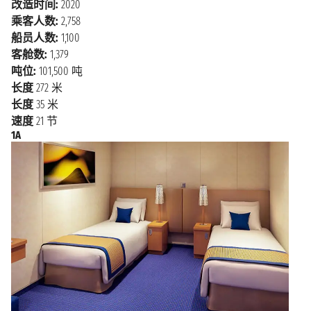
改造时间:
2020
轮主要就是于太平洋公主号邮轮上拍摄。），正是该
乘客人数:
2,758
系列电影将游船推向了世界！另一个受欢迎的目的地是
船员人数:
1,100
盖蒂中心，这是一个收藏了大 量欧洲和美国艺术品的
客舱数:
1,379
博物馆，在这里还可以看到城市和海洋的迷人景色。还
吨位:
101,500 吨
有圣塔 莫尼卡码头及海滩，那里的餐厅和酒吧会让你
长度
272 米
感到惊讶，在那里你可以在夕阳西下的 美妙时刻小酌
长度
35 米
一杯。
速度
21 节
1A