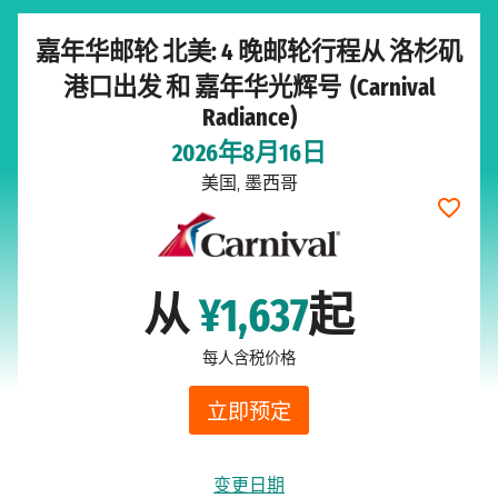
嘉年华邮轮 北美: 4 晚邮轮行程从 洛杉矶
港口出发 和 嘉年华光辉号 (Carnival
Radiance)
2026年8月16日
美国, 墨西哥
从
¥1,637
起
每人含税价格
立即预定
变更日期