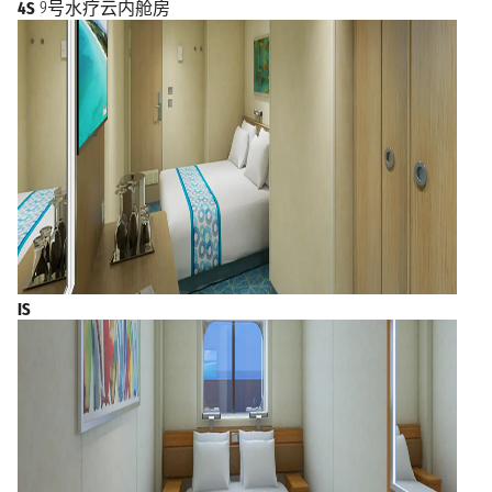
4S
9号水疗云内舱房
IS