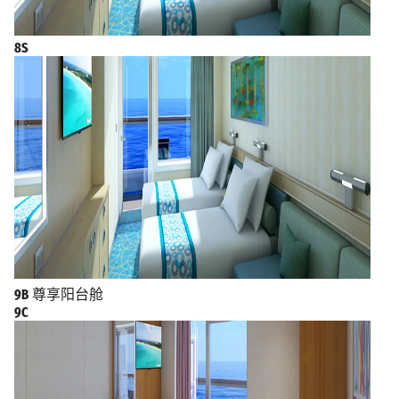
8S
9B
尊享阳台舱
9C