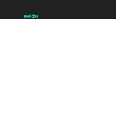
增值税税号: 06206400720 - 已注册意大利工商会, REA 433093 - 省授
权号 n° 6167/131601
A portal of the
Taoticket
group