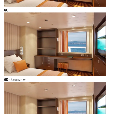
6C
6D
Oceanview