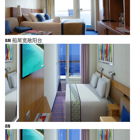
8M
船尾宽敞阳台
8N