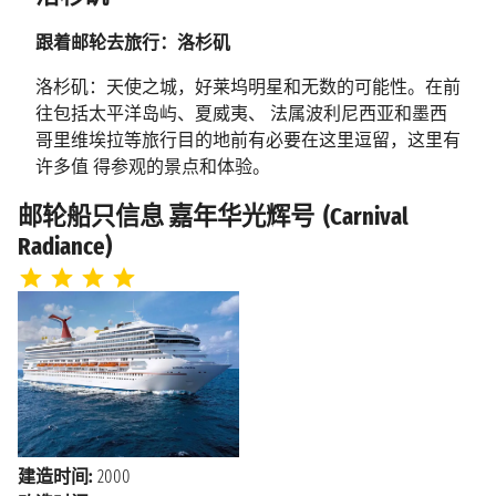
跟着邮轮去旅行：洛杉矶
洛杉矶：天使之城，好莱坞明星和无数的可能性。在前
往包括太平洋岛屿、夏威夷、 法属波利尼西亚和墨西
哥里维埃拉等旅行目的地前有必要在这里逗留，这里有
许多值 得参观的景点和体验。
洛杉矶旅行指南 ：目的地和体验
邮轮船只信息 嘉年华光辉号 (Carnival
Radiance)
洛杉矶是众多著名旅游景点如好莱坞、星光大道、环球
影城等的发源地。此外，洛杉 矶还是美国“国家地理”杂
志推荐的一生必去50个地方之一，不妨现在就跟着邮轮
去洛 杉矶的海边感受明媚的加州阳光吧！这里有许多
剧院，包括杜比剧院，还有专门介绍 电影历史的博物
馆和世界闻名的星光大道，在这里你还可以找到一颗星
星是献给电影 《爱之船》（注：1977年间的一部脍炙人
口的电视影集“爱之船The Love Boat”，掀起 了一阵游轮
旅游的旋风，至今，“爱之船”这个字眼仍是许多人心中
建造时间:
2000
游轮的代名词。影片 中那艘优美造型、内装典雅的游