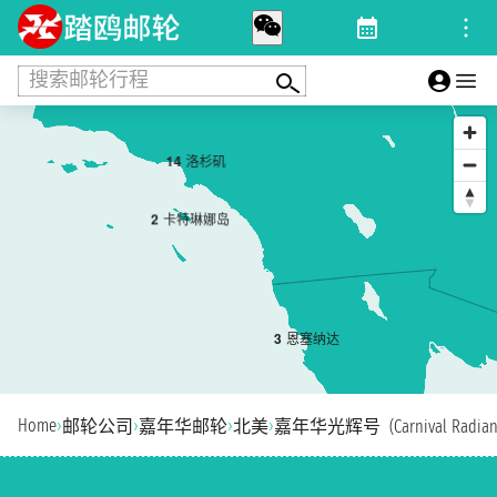
搜索邮轮行程
1
4
洛杉矶
2
卡特琳娜岛
3
恩塞纳达
Home
›
›
›
›
邮轮公司
嘉年华邮轮
北美
嘉年华光辉号 (Carnival Radian