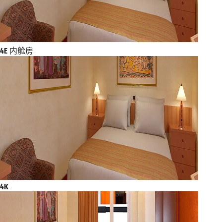
4E
内舱房
4K