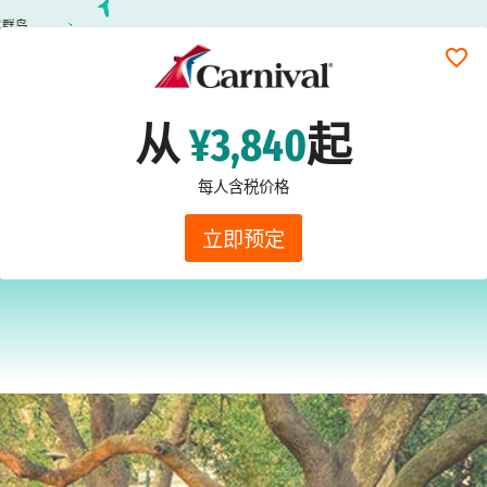
尼群岛
从
¥3,840
起
每人含税价格
立即预定