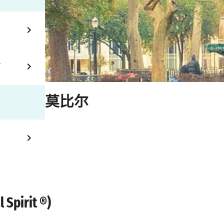
Y
莫比尔
irit ®)