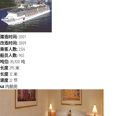
建造时间:
2001
改造时间:
2009
乘客人数:
2,124
船员人数:
902
吨位:
85,920 吨
长度
295 米
长度
32 米
速度
22 节
4A
内舱房