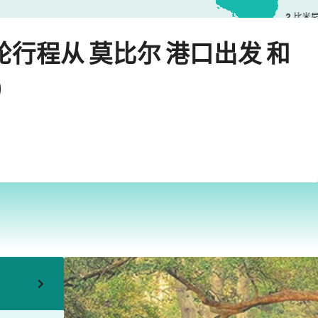
2
比米
›
›
it ®)
莫比尔
2026年12月6日星期日
邮轮行程从 莫比尔 港口出发 和
)