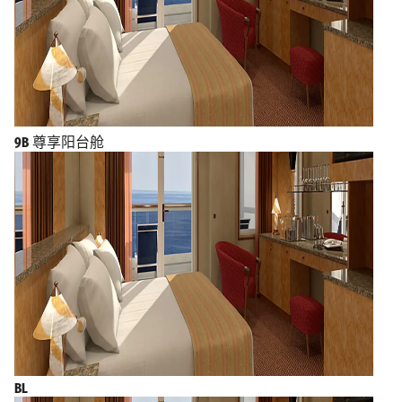
9B
尊享阳台舱
BL