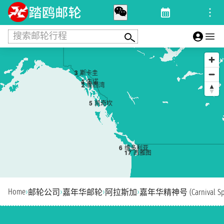
搜索邮轮行程
3
斯卡圭
4
朱诺
2
崔西湾
5
凯奇坎
6
维多利亚
1
7
西雅图
Home
›
›
›
›
邮轮公司
嘉年华邮轮
阿拉斯加
嘉年华精神号 (Carnival Spir