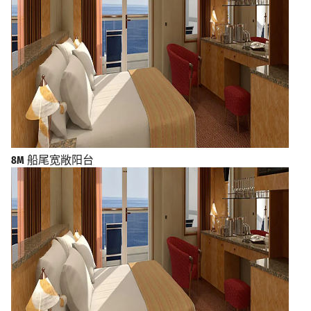
8M
船尾宽敞阳台