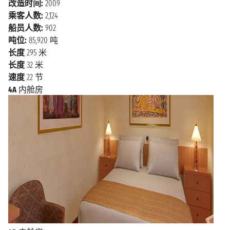
改造时间:
2009
括烤三 文鱼、蛤蜊杂烩和美味的邓杰内斯蟹。此外，
乘客人数:
2,124
西雅图也不乏融合了亚洲和北美风味的美食 。您还可
船员人数:
902
以品尝西雅图著名的咖啡厅翁布里亚咖啡馆（Café
吨位:
85,920 吨
Umbria），购买当地手工艺 品，如名牌服装和饰品。
长度
295 米
乘邮轮从西雅图出发，探索西北海岸最美的风景 如果
长度
32 米
您想乘坐邮轮探索美国和加拿大西北海岸，西雅图是最
速度
22 节
佳出发地。从西雅图出发搭乘 邮轮，您便有机会游览
4A
内舱房
温哥华、维多利亚和阿拉斯加等标志性目的地，欣赏令
人叹为观止 的美景，探索自然景点，还能在旅程的每
个阶段体验独特的当地文化。无论您选择向北还 是向
南航行，从西雅图出发的邮轮之旅都将为您带来难忘的
回忆。