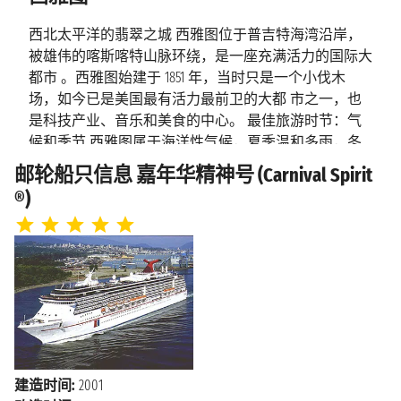
2027年5月4日星期二
凯奇坎
上午7:00 - 下午1:00
西北太平洋的翡翠之城 西雅图位于普吉特海湾沿岸，
被雄伟的喀斯喀特山脉环绕，是一座充满活力的国际大
2027年5月5日星期三
都市 。西雅图始建于 1851 年，当时只是一个小伐木
维多利亚
下午8:00 - 下午11:59
场，如今已是美国最有活力最前卫的大都 市之一，也
是科技产业、音乐和美食的中心。 最佳旅游时节：气
2027年5月6日星期四
候和季节 西雅图属于海洋性气候，夏季温和多雨，冬
西雅图
上午7:00
季凉爽。最佳旅游时间无疑是夏季，阳光明媚 ，气温
邮轮船只信息 嘉年华精神号 (Carnival Spirit
宜人，您可以尽情享受众多户外活动。春秋两季的西雅
®)
图是宁静浪漫的，冬天的时 候您可以逛逛这里的圣诞
集市，喝一杯集市里的热红酒。 西雅图必游景点 西雅
图有很多值得打卡的景点。其中包括世界上最著名的派
克市场（Pike Place Market）、主题是音乐和流行文化的
流行文化博物馆（Museum of Pop Culture）以及奇 胡利
玻璃艺术馆（Chihuly Garden and Glass）。如果您喜欢俯
瞰城市，您可以参观太空 针塔（Space Needle
Observatory），城市的壮丽景色将尽收眼底。 西雅图的
特色美食和当地手工艺品 西雅图的美食深受太平洋地
建造时间:
2001
理位置的影响，新鲜的海产品应有尽有。当地特色菜包