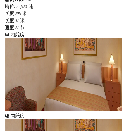
漫步在市中心的历史街区时，可以看到各种不同年 代
吨位:
85,920 吨
的建筑物。由希腊复兴风格建筑、意大利风格的图书
长度
295 米
馆、维多利亚风格的商铺。 在这里还能找到一些本地
长度
32 米
精品商店，以及屡获殊荣的餐厅。 加尔维斯顿的当地
速度
22 节
传统美食反映了这里悠久的海洋历史，以及丰富又新鲜
4A
内舱房
的海产品 。典型的美食有红烩虾、烤鱼、炸生蚝。随
便走进当地的小餐馆都能品尝到原汁原 味的当地特
色，而且你能在品尝美味佳肴的同时一边欣赏着优美的
海景。
4B
内舱房