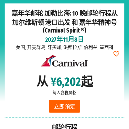
嘉年华邮轮 加勒比海: 10 晚邮轮行程从
加尔维斯顿 港口出发 和 嘉年华精神号
(Carnival Spirit ®)
2027年11月8日
美国, 开曼群岛, 牙买加, 洪都拉斯, 伯利兹, 墨西哥
从
¥6,202
起
每人含税价格
立即预定
邮轮行程