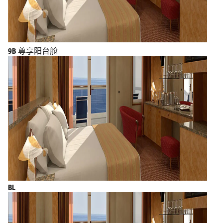
9B
尊享阳台舱
BL