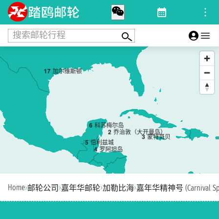
搜索邮轮行程
1
7
加尔维斯顿
6
科苏梅尔岛
2
乔治敦（大开曼岛）
3
蒙特哥贝
5
伯利兹城
4
罗阿坦岛
Home
›
›
›
›
邮轮公司
嘉年华邮轮
加勒比海
嘉年华精神号 (Carnival Spir