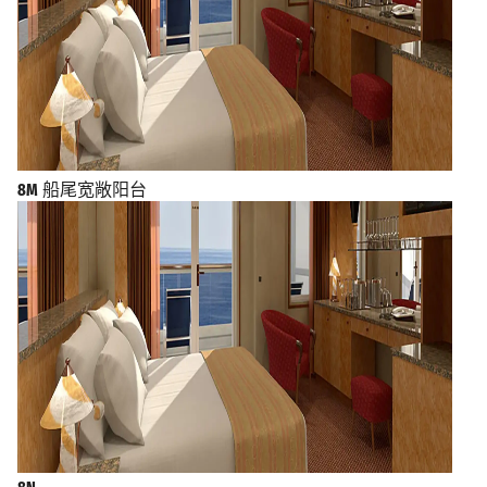
8M
船尾宽敞阳台