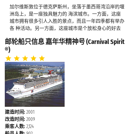
加尔维斯敦位于德克萨斯州，坐落于墨西哥湾沿岸的堰
2027年11月15日星期一
伯利兹城
洲岛上，是一座独具魅力的 海滨城市。一方面，这座
上午8:00 - 下午5:00
城市拥有很多引人入胜的景点，而且一年四季都有举办
各 种活动。另一方面，这座城市是个放松身心的好去
2027年11月16日星期二
科苏梅尔岛
处，有着令人心旷神怡的绵长沙 滩。 加尔维斯敦紧邻
上午8:00 - 下午4:00
邮轮船只信息 嘉年华精神号 (Carnival Spirit
墨西哥湾。这座海滨城市以其壮丽的沙滩闻名遐迩。海
®)
岸线长达 52公里，这里中年阳光明媚，绝对是一个让你
海上巡航
2027年11月17日星期三
心满意足的度假天堂。如果你想欣 赏加尔维斯敦独一
无二的墨西哥湾风光，但又不想沾上沙子和海水，那不
2027年11月18日星期四
加尔维斯顿
妨去看看 加尔维斯敦岛上历史悠长的快乐码头游乐
上午8:00
园。快乐码头由嘉年华游戏，经典美食小 吃和70米高
的摩天轮，全家老小都能在这里快乐的度过时光。 这
里的气候属于湿润的亚热带气候，夏季炎热，冬季温
和。游览这座城市最好的季 节当属春季和秋季，这是
的气候最凉爽宜人，去狭长的海滩漫步和去探索老城区
建造时间:
2001
是 最合适不过的。
改造时间:
2009
除了风景绝美的海滩，加尔维斯敦还有很多其他景点。
乘客人数:
2,124
这座德克萨斯州小城建于 1839年，历史悠久，所以当你
船员人数:
902