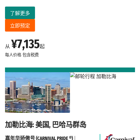
了解更多
立即预定
¥7,135
从
起
每人价格
包含税费
加勒比海: 美国, 巴哈马群岛
嘉年华骄傲号 (CARNIVAL PRIDE ®)
|