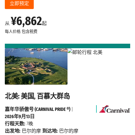
立即预定
¥6,862
从
起
每人价格
包含税费
北美: 美国, 百慕大群岛
嘉年华骄傲号 (CARNIVAL PRIDE ®)
|
2026年9月13日
行程天数:
7晚
出发地:
巴尔的摩
到达地:
巴尔的摩