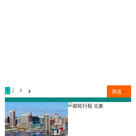
1
2
..9
筛选