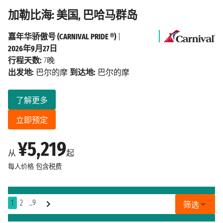
加勒比海: 美国, 巴哈马群岛
嘉年华骄傲号 (CARNIVAL PRIDE ®)
|
2026年9月27日
行程天数:
7晚
出发地:
巴尔的摩
到达地:
巴尔的摩
了解更多
立即预定
¥5,219
从
起
每人价格
包含税费
1
2
..9
筛选