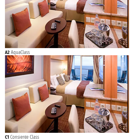
A2
AquaClass
C1
Consierge Class