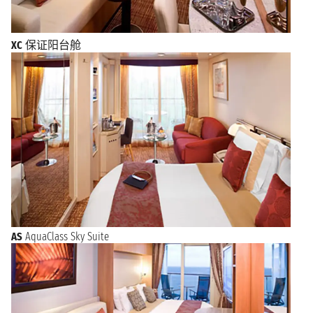
XC
保证阳台舱
AS
AquaClass Sky Suite