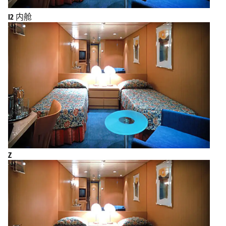
I2
内舱
Z