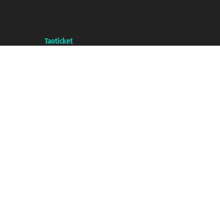
Copyright © 2007/2026 踏鸥邮轮 版权所有
增值税税号: 06206400720 - 已注册意大利工商会, REA 433093 - 省授
权号 n° 6167/131601
A portal of the
Taoticket
group