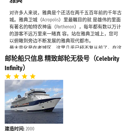
雅典
2027年6月4日星期五
圣托里尼
上午7:00 - 下午10:00
对许多人来说，雅典是个还活在两千五百年前的千年古
城。雅典卫城（Acropolis）里最瞩目的就 是雄伟的里面
有著名的帕特农神庙（Parthenon），每年都有数以万计
2027年6月5日星期六
伊德拉岛
的游客不远万里来一睹真 容。站在雅典卫城上，您可
上午7:00 - 下午6:00
以俯瞰到旁边不断发展的雅典现代都市。
最大变化是在老城区，这里几乎已经不复从前了。在这
2027年6月6日星期日
雅典
里是禁止汽车通行的，因为考虑到要把珍 贵的考古遗
上午5:00
邮轮船只信息 精致邮轮无极号（Celebrity
址开放给全世界的游客，使参观遗迹的道路成为欧洲最
Infinity）
长最壮观的步行参观长廊。这 个巨大的考古公园连接
了过去和现在，现代的城市文化和生活旁就是千年古迹
和古老街区 它是欧洲最古老的城市，但在一点点的转
变。她是欧洲最安全、最有活力的城市之一，她是杂乱
但又优雅的。
建造时间:
2000