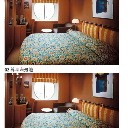
O2
尊享海景舱