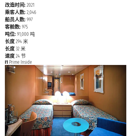
改造时间:
2021
乘客人数:
2,046
船员人数:
997
客舱数:
975
吨位:
91,000 吨
长度
294 米
长度
32 米
速度
24 节
I1
Prime Inside