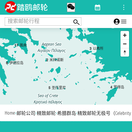
搜索邮轮行程
1
7
雅典
3
以弗所
2
米科诺斯
6
伊德拉岛
4
罗得岛
5
圣托里尼
Home
›
›
›
›
邮轮公司
精致邮轮
希腊群岛
精致邮轮无极号（Celebrity In