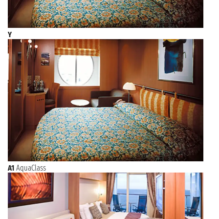
Y
A1
AquaClass