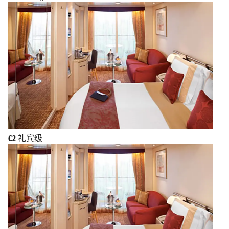
C2
礼宾级