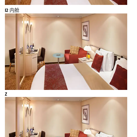
I2
内舱
Z