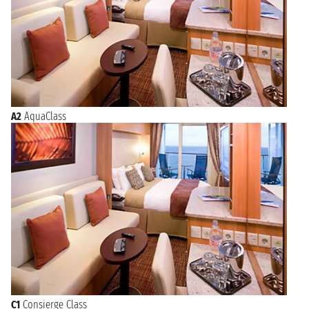
A2
AquaClass
C1
Consierge Class