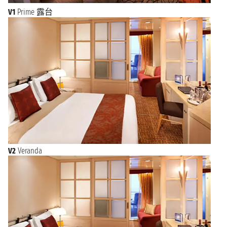
V1
Prime 露台
V2
Veranda