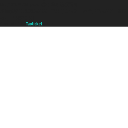
Copyright © 2007/2026 踏鸥邮轮 版权所有
增值税税号: 06206400720 - 已注册意大利工商会, REA 433093 - 省授
权号 n° 6167/131601
A portal of the
Taoticket
group