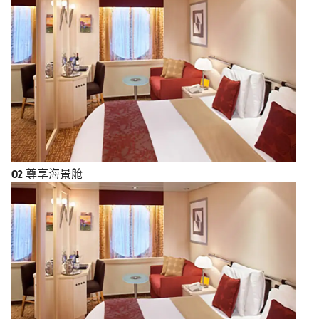
O2
尊享海景舱