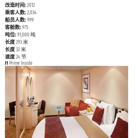
最大的港口 之一，是一个非常繁忙的邮轮港（主要在
改造时间:
2012
此登船启程），但游客也可以在城市和周边地区停留
乘客人数:
2,034
体验。
船员人数:
999
客舱数:
975
温哥华旅行指南：目的地与体验
吨位:
91,000 吨
长度
293 米
不要错过温哥华市中心，它位于一个小半岛上，北边是
长度
32 米
伯拉德湾，南边是耶尔镇区，加拿大广 场就在温哥华
速度
24 节
港边上，还有温哥华唐人街（世界上最大的华人社区之
I1
Prime Inside
一），沿街建筑上装饰着 壁画和彩色玻璃窗，讲述着
中国人在这个城市的开拓历程。该市最受欢迎的地点之
一是斯坦利 公园，它建在由50多万棵树组成的雨林中
间。在离开温哥华之前，有三种当地的美食不容错
过：Tourtiere，一种咸肉馅饼，加拿大培根和Nanaimo酒
吧。