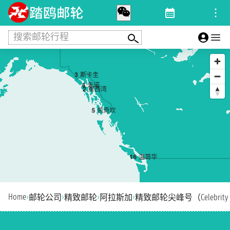
搜索邮轮行程
3
斯卡圭
4
朱诺
2
崔西湾
5
凯奇坎
1
6
温哥华
Home
›
›
›
›
邮轮公司
精致邮轮
阿拉斯加
精致邮轮尖峰号（Celebrity 