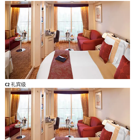
C2
礼宾级