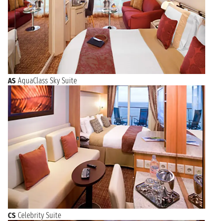
AS
AquaClass Sky Suite
CS
Celebrity Suite