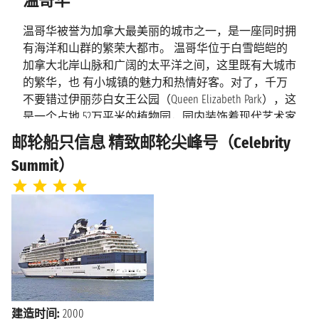
温哥华
2027年5月28日星期五
凯奇坎
下午1:30 - 下午8:00
温哥华被誉为加拿大最美丽的城市之一，是一座同时拥
有海洋和山群的繁荣大都市。 温哥华位于白雪皑皑的
海上巡航
2027年5月29日星期六
加拿大北岸山脉和广阔的太平洋之间，这里既有大城市
的繁华，也 有小城镇的魅力和热情好客。对了，千万
2027年5月30日星期日
温哥华
不要错过伊丽莎白女王公园（Queen Elizabeth Park），这
上午7:00
是一个占地 52万平米的植物园，园内装饰着现代艺术家
亨利-摩尔（Henry Moore）的雕塑作品。温哥华有许许
邮轮船只信息 精致邮轮尖峰号（Celebrity
多多的公园、海滩、花园、博物馆、艺术画廊，还洋
Summit）
溢了多元化的民族风情，在这里每一个人都能找到适合
自己的生活方式。
跟着邮轮去旅行：温哥华
对于大多数邮轮乘客来说，温哥华通常被认为是前往阿
拉斯加欣赏一望无际的白色美景的跳板 ，也有其他乘
客把温哥华作为起点前往夏威夷、波利尼西亚，澳大利
亚和亚洲等太平洋沿岸国 家和地区以享受令人难忘的
异国情调旅程。它位于加拿大的太平洋沿岸，是该地区
建造时间:
2000