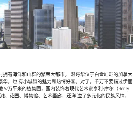
时拥有海洋和山群的繁荣大都市。 温哥华位于白雪皑皑的加拿大
繁华，也 有小城镇的魅力和热情好客。对了，千万不要错过伊丽
是一个占地 52万平米的植物园，园内装饰着现代艺术家亨利-摩尔（Henry
、海滩、花园、博物馆、艺术画廊，还洋 溢了多元化的民族风情，
往阿拉斯加欣赏一望无际的白色美景的跳板 ，也有其他乘客把温