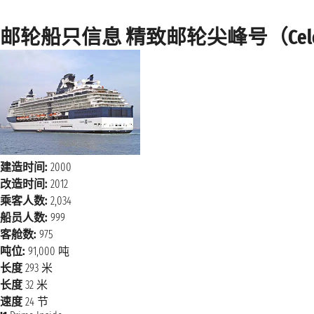
邮轮船只信息 精致邮轮尖峰号（Celebri
建造时间:
2000
改造时间:
2012
乘客人数:
2,034
船员人数:
999
客舱数:
975
吨位:
91,000 吨
长度
293 米
长度
32 米
速度
24 节