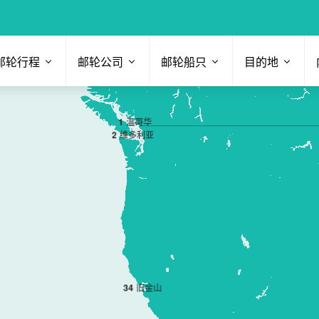
邮轮行程
邮轮公司
邮轮船只
目的地
1
温哥华
2
维多利亚
3
4
旧金山