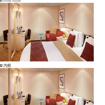
I1
Prime Inside
I2
内舱