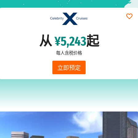
从
¥5,243
起
每人含税价格
立即预定