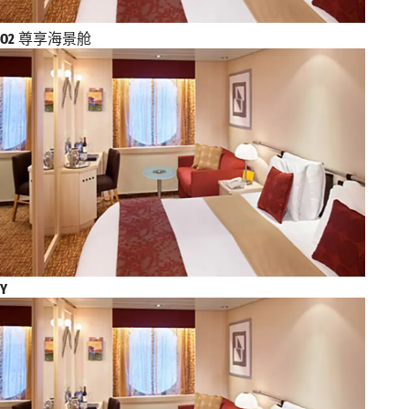
O2
尊享海景舱
Y