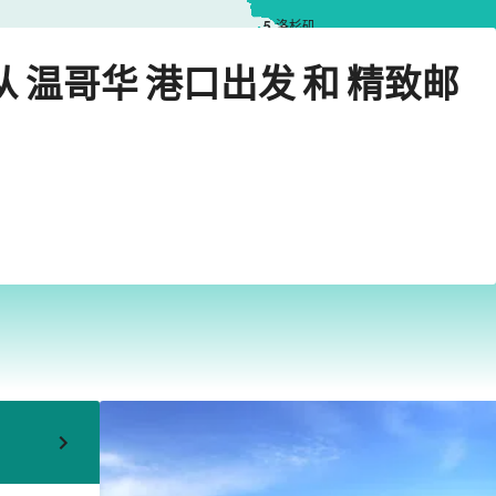
5
洛杉矶
›
›
mit）
温哥华
2026年9月25日星期五
从 温哥华 港口出发 和 精致邮