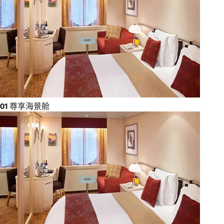
O1
尊享海景舱