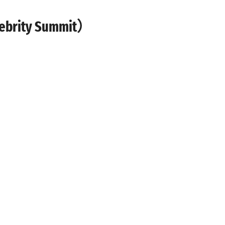
哥华作为起点前往夏威夷、波利尼西亚，澳大利亚
程。它位于加拿大的太平洋沿岸，是该地区最大的
ty Summit）
游客也可以在城市和周边地区停留 体验。
温哥华旅行指南：目的地与体验
不要错过温哥华市中心，它位于一个小半岛上，北
上，还有温哥华唐人街（世界上最大的华人社区之
个城市的开拓历程。该市最受欢迎的地点之一是斯坦
之前，有三种当地的美食不容错 过：Tourtiere，