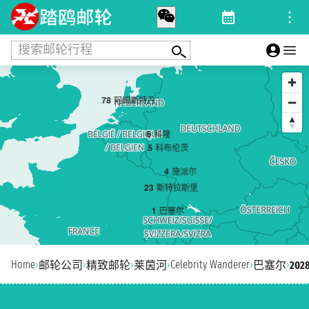
搜索邮轮行程
7
8
阿姆斯特丹
6
科隆
5
科布伦茨
4
施派尔
2
3
斯特拉斯堡
1
巴塞尔
Home
›
›
›
›
Celebrity Wanderer
›
›
邮轮公司
精致邮轮
莱茵河
巴塞尔
20