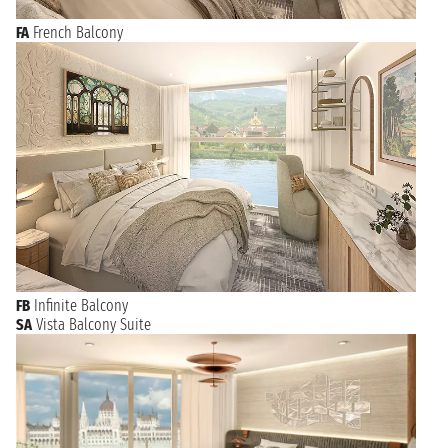
FA
French Balcony
FB
Infinite Balcony
SA
Vista Balcony Suite