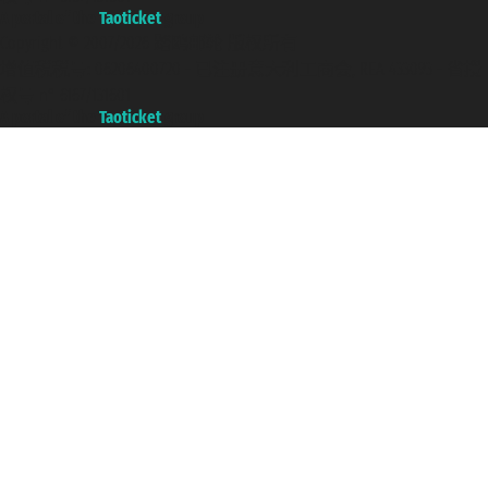
A portal of the
Taoticket
group
Copyright © 2007/2026 踏鸥邮轮 版权所有
增值税税号: 06206400720 - 已注册意大利工商会, REA 433093 - 省授
权号 n° 6167/131601
A portal of the
Taoticket
group