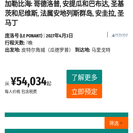
加勒比海: 哥德洛普, 安提瓜和巴布达, 圣基
茨和尼维斯, 法属安地列斯群岛, 安圭拉, 圣
马丁
庞洛号 (LE PONANT)
|
2027年4月3日
行程天数:
7晚
出发地:
皮特尔角城（瓜德罗普）
到达地:
马里戈特
了解更多
¥54,034
从
起
立即预定
每人价格
包含税费
筛选