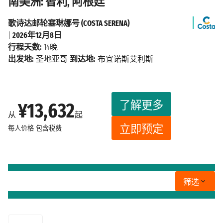
南美洲: 智利, 阿根廷
歌诗达邮轮塞琳娜号 (COSTA SERENA)
|
2026年12月8日
行程天数:
14晚
出发地:
圣地亚哥
到达地:
布宜诺斯艾利斯
了解更多
¥13,632
从
起
立即预定
每人价格
包含税费
筛选