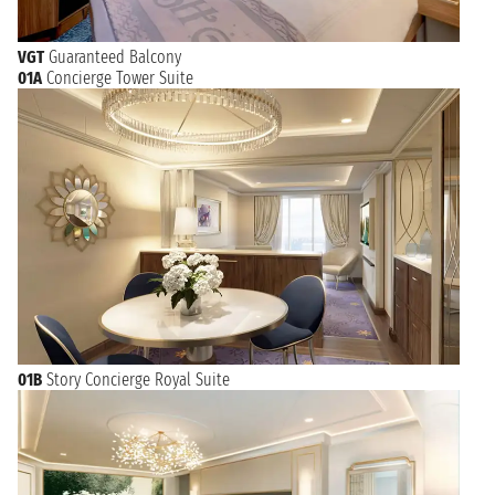
VGT
Guaranteed Balcony
01A
Concierge Tower Suite
01B
Story Concierge Royal Suite