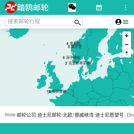
搜索邮轮行程
4
奥勒松
3
奥尔登
5
海于格松
2
克里斯蒂安桑
1
6
南安普顿
Home
›
›
›
›
邮轮公司
迪士尼邮轮
北欧/挪威峡湾
迪士尼愿望号（Disne