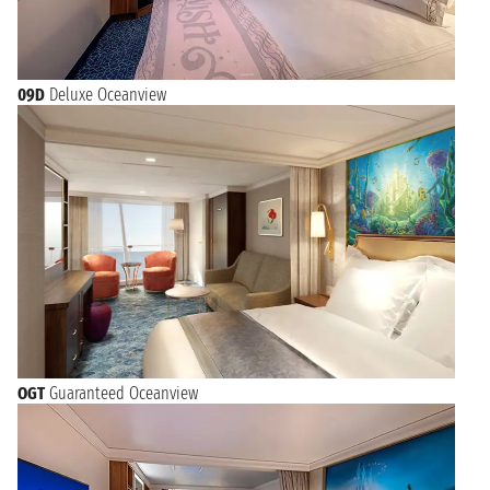
09D
Deluxe Oceanview
OGT
Guaranteed Oceanview