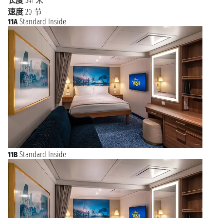
长度
341 米
Stargazy Pie、怀特岛羊肉和来自英格兰南部的典型香肠
速度
20 节
Black Pudding。
11A
Standard Inside
11B
Standard Inside