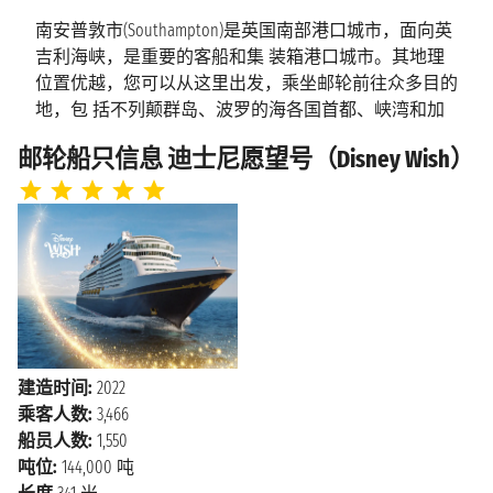
南安普敦市(Southampton)是英国南部港口城市，面向英
海上巡航
2027年7月29日星期四
吉利海峡，是重要的客船和集 装箱港口城市。其地理
位置优越，您可以从这里出发，乘坐邮轮前往众多目的
2027年7月30日星期五
南安普顿
地，包 括不列颠群岛、波罗的海各国首都、峡湾和加
上午8:00
那利群岛。
邮轮船只信息 迪士尼愿望号（Disney Wish）
南安普敦旅行指南 ：目的地和体验
在从南安普敦出发的邮轮上，必去的目的地包括都都铎
之家及花园(Tudor House and Garden) ，这是一处古迹同
时也是博物馆，以引人入胜的方式介绍南安普敦的历
史。 这座历史建筑可以让人看到16世纪的生活，还有历
史悠久的城墙，让您一窥这座城市 的另一种风貌。南
安普顿也是泰坦尼克号的故乡，所以不要错过海洋城市
博物馆，该 博物馆是为了纪念那艘沉没的著名邮轮，
建造时间:
2022
而泰坦尼克号工程师纪念馆则是为了纪念在 船上工作
乘客人数:
3,466
的工程师们。购物爱好者可以前往Westquay，这里是该
船员人数:
1,550
地区最有名的购物中 心，有许多餐馆和商店。在美食
吨位:
144,000 吨
方面，在南安普敦您可以试试当地美食包括鱼肉馅饼