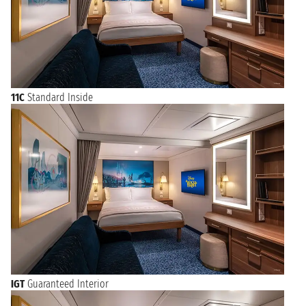
11C
Standard Inside
IGT
Guaranteed Interior