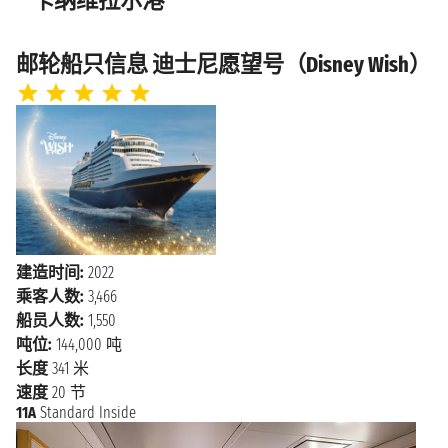
卡纳维拉尔港
邮轮船只信息 迪士尼愿望号（Disney Wish）
建造时间:
2022
乘客人数:
3,466
船员人数:
1,550
吨位:
144,000 吨
长度
341 米
速度
20 节
11A
Standard Inside