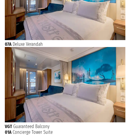
07A
Deluxe Verandah
VGT
Guaranteed Balcony
01A
Concierge Tower Suite