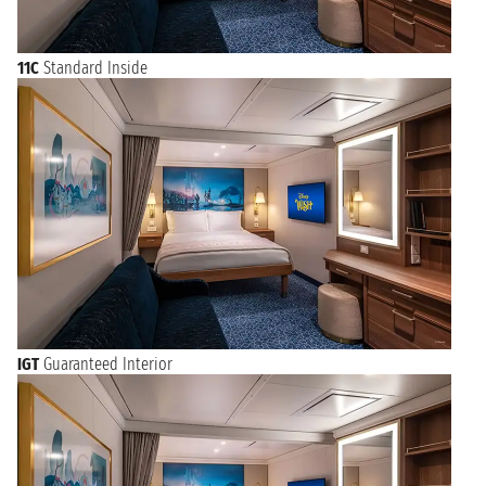
11C
Standard Inside
IGT
Guaranteed Interior