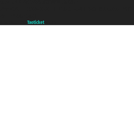
Copyright © 2007/2026 踏鸥邮轮 版权所有
增值税税号: 06206400720 - 已注册意大利工商会, REA 433093 - 省授
权号 n° 6167/131601
A portal of the
Taoticket
group