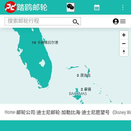
搜索邮轮行程
1
4
卡纳维拉尔港
3
漂流岛
2
拿骚
Home
›
›
›
›
邮轮公司
迪士尼邮轮
加勒比海
迪士尼愿望号（Disney Wi