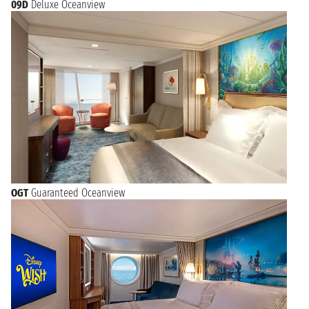
09D
Deluxe Oceanview
OGT
Guaranteed Oceanview