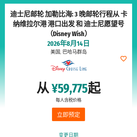
迪士尼邮轮 加勒比海: 3 晚邮轮行程从 卡
纳维拉尔港 港口出发 和 迪士尼愿望号
（Disney Wish）
2026年8月14日
美国, 巴哈马群岛
从
¥59,775
起
每人含税价格
立即预定
变更日期