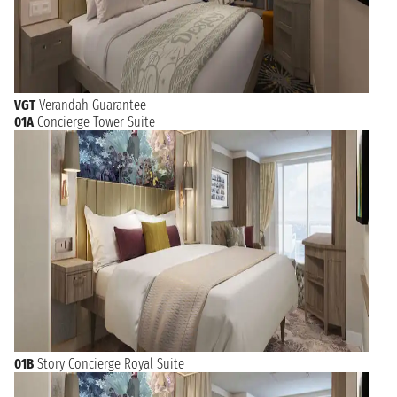
VGT
Verandah Guarantee
01A
Concierge Tower Suite
01B
Story Concierge Royal Suite