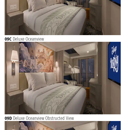
09C
Deluxe Oceanview
09D
Deluxe Oceanview Obstructed View