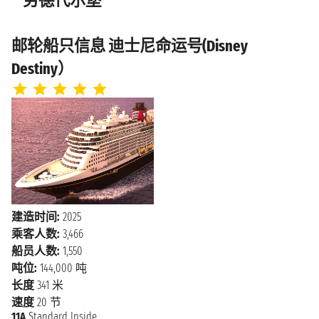
劳德代尔堡
邮轮船只信息 迪士尼命运号(Disney
Destiny）
建造时间:
2025
乘客人数:
3,466
船员人数:
1,550
吨位:
144,000 吨
长度
341 米
速度
20 节
11A
Standard Inside