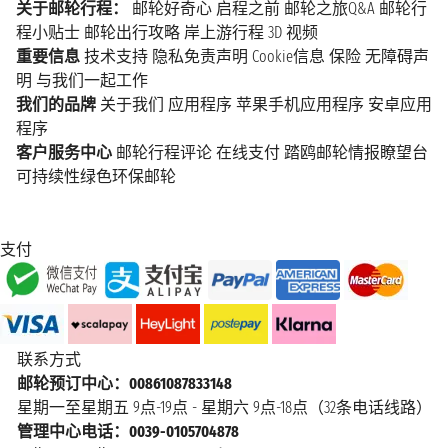
关于邮轮行程：
邮轮好奇心
启程之前
邮轮之旅Q&A
邮轮行
程小贴士
邮轮出行攻略
岸上游行程
3D 视频
重要信息
技术支持
隐私免责声明
Cookie信息
保险
无障碍声
明
与我们一起工作
我们的品牌
关于我们
应用程序
苹果手机应用程序
安卓应用
程序
客户服务中心
邮轮行程评论
在线支付
踏鸥邮轮情报瞭望台
可持续性绿色环保邮轮
支付
联系方式
邮轮预订中心：00861087833148
星期一至星期五 9点-19点 - 星期六 9点-18点（32条电话线路）
管理中心电话：0039-0105704878