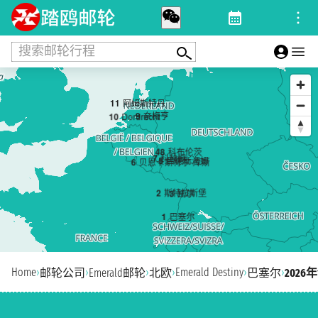
搜索邮轮行程
11
阿姆斯特丹
9
奈梅亨
10
Dordrecht
4
8
科布伦茨
7
科赫姆
5
吕德斯海姆
6
贝恩卡斯特尔-库斯
2
斯特拉斯堡
3
凯尔
1
巴塞尔
Home
›
›
›
›
Emerald Destiny
›
›
邮轮公司
Emerald邮轮
北欧
巴塞尔
2026