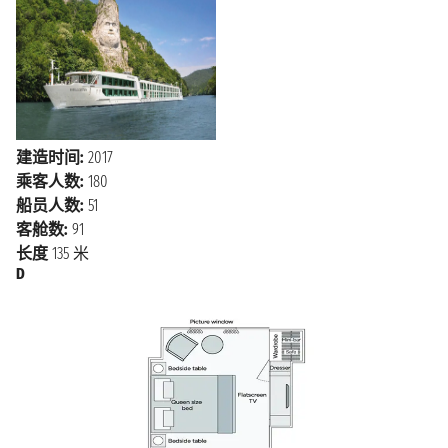
2026年11月8日星期日
科赫姆
n.d. - n.d.
2026年11月9日星期一
科布伦茨
n.d. - n.d.
建造时间:
2017
2026年11月10日星期二
奈梅亨
乘客人数:
180
n.d. - n.d.
船员人数:
51
客舱数:
91
2026年11月11日星期三
DORDRECHT
n.d. - n.d.
长度
135 米
D
2026年11月12日星期四
阿姆斯特丹
n.d.