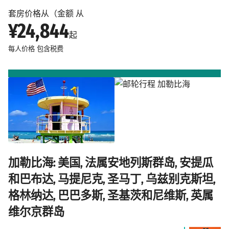
套房价格从（金额 从
¥24,844
起
每人价格
包含税费
加勒比海: 美国, 法属安地列斯群岛, 安提瓜
和巴布达, 马提尼克, 圣马丁, 乌兹别克斯坦,
格林纳达, 巴巴多斯, 圣基茨和尼维斯, 英属
维尔京群岛