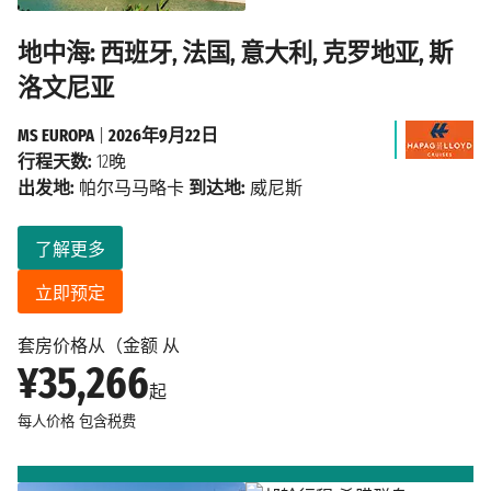
地中海: 西班牙, 法国, 意大利, 克罗地亚, 斯
洛文尼亚
MS EUROPA
|
2026年9月22日
行程天数:
12晚
出发地:
帕尔马马略卡
到达地:
威尼斯
了解更多
立即预定
套房价格从（金额 从
¥35,266
起
每人价格
包含税费