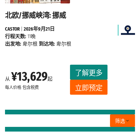
北欧/挪威峡湾: 挪威
CASTOR
|
2026年9月21日
行程天数:
11晚
出发地:
卑尔根
到达地:
卑尔根
了解更多
¥13,629
从
起
立即预定
每人价格
包含税费
筛选