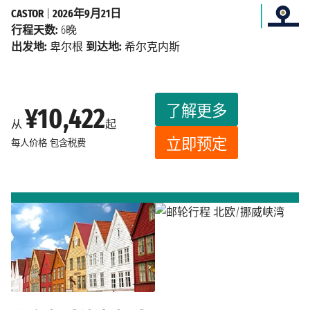
CASTOR
|
2026年9月21日
行程天数:
6晚
出发地:
卑尔根
到达地:
希尔克内斯
了解更多
¥10,422
从
起
立即预定
每人价格
包含税费