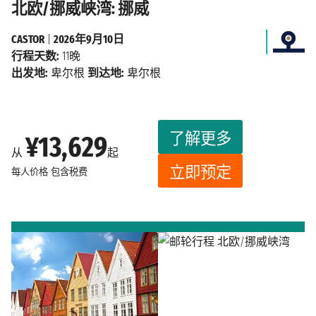
北欧/挪威峡湾: 挪威
CASTOR
|
2026年9月10日
行程天数:
11晚
出发地:
卑尔根
到达地:
卑尔根
了解更多
¥13,629
从
起
立即预定
每人价格
包含税费