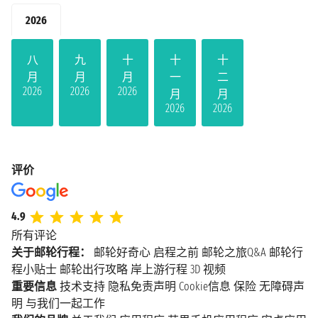
2026
八
九
十
十
十
月
月
月
一
二
2026
2026
2026
月
月
2026
2026
评价
4.9
所有评论
关于邮轮行程：
邮轮好奇心
启程之前
邮轮之旅Q&A
邮轮行
程小贴士
邮轮出行攻略
岸上游行程
3D 视频
重要信息
技术支持
隐私免责声明
Cookie信息
保险
无障碍声
明
与我们一起工作