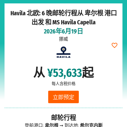
Havila 北欧: 6 晚邮轮行程从 卑尔根 港口
出发 和 MS Havila Capella
2026年6月19日
挪威
从
¥53,633
起
每人含税价格
立即预定
邮轮行程
登船港口:
卑尔根
➞ 到达地:
希尔克内斯