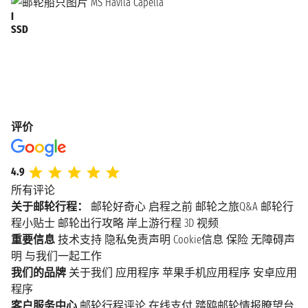
I
SSD
2026年6月20日星期六
莫尔德
下午10:35 - 下午11:05
克里斯蒂安
2026年6月21日星期日
上午2:45 - 上午3:00
桑
评价
2026年6月21日星期日
特隆赫姆
上午9:45 - 下午12:45
4.9
2026年6月21日星期日
所有评论
RØRVIK
下午9:40 - 下午10:00
关于邮轮行程：
邮轮好奇心
启程之前
邮轮之旅Q&A
邮轮行
程小贴士
邮轮出行攻略
岸上游行程
3D 视频
2026年6月22日星期一
重要信息
技术支持
隐私免责声明
Cookie信息
保险
无障碍声
布伦尼
上午1:35 - 上午1:45
明
与我们一起工作
我们的品牌
关于我们
应用程序
苹果手机应用程序
安卓应用
2026年6月22日星期一
程序
SANDNESSJØEN
上午4:35 - 上午4:50
客户服务中心
邮轮行程评论
在线支付
踏鸥邮轮情报瞭望台