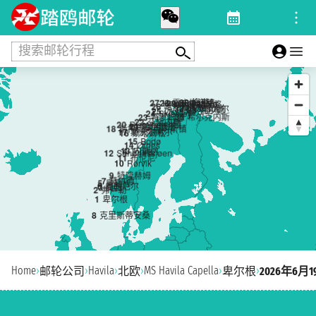
搜索邮轮行程
30
梅港
27
Havøysund镇
28
霍宁斯沃格
29
Kjøllefjord
31
贝勒沃格
26
哈默菲斯特
34
Vadsoe
32
博茨菲尤尔
33
瓦尔德
25
Øksfjord
24
Skjervøy
35
希尔克内斯
23
特罗姆瑟
22
芬斯内斯
20
Risøyhamn镇
21
哈尔斯塔
19
苏特兰
18
斯托克马克内斯镇
17
斯沃尔韦尔
16
斯塔姆松
15
Bodø
14
Ørnes
13
内斯纳
4
Torvik
12
Sandnessjøen
11
布伦尼
10
Rørvik
9
特隆赫姆
7
莫尔德
5
奥勒松
6
盖朗厄尔
3
莫吕
2
弗卢勒
1
卑尔根
8
克里斯蒂安桑
Home
›
›
Havila
›
›
MS Havila Capella
›
›
邮轮公司
北欧
卑尔根
2026年6月