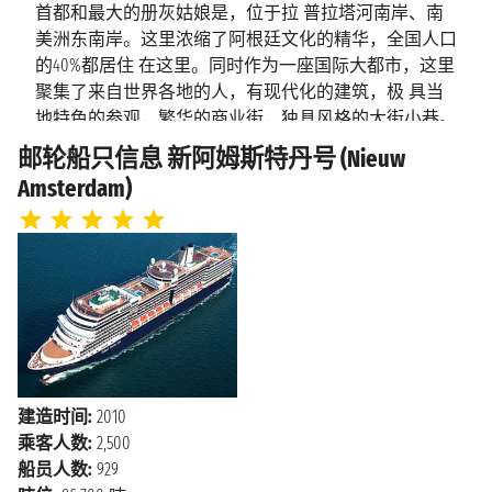
上午9:00 - 下午5:00
首都和最大的册灰姑娘是，位于拉 普拉塔河南岸、南
美洲东南岸。这里浓缩了阿根廷文化的精华，全国人口
海上巡航
2027年12月23日星期四
的40%都居住 在这里。同时作为一座国际大都市，这里
聚集了来自世界各地的人，有现代化的建筑，极 具当
2027年12月24日星期五
斯坦利港
地特色的参观，繁华的商业街，独具风格的大街小巷。
上午8:00 - 下午5:00
在熙熙攘攘的城市中，传统的 痕迹随处可见。她既不
邮轮船只信息 新阿姆斯特丹号 (Nieuw
海上巡航
2027年12月25日星期六
太拉丁化，也不太欧洲化，她就这这么一座神奇的城
Amsterdam)
市。
海上巡航
2027年12月26日星期日
海上巡航
2027年12月27日星期一
布宜诺斯艾利斯在西班牙语中意为“好空气”。西边就是
“世界粮仓”潘帕斯大草原，风景秀 美，气候宜人。这里
海上巡航
2027年12月28日星期二
还素有“南美巴黎”之称。这里值得一游的旅游景点有圣
海上巡航
2027年12月29日星期三
马丁广场，方 尖碑，国会广场等。
海上巡航
2027年12月30日星期四
跟着邮轮去旅行：布宜诺斯艾利斯
海上巡航
2027年12月31日星期五
布宜诺斯艾利斯
不仅是探戈之都，也是阿根廷首都，这
建造时间:
2010
海上巡航
2028年1月1日星期六
是一个充满活力、热情洋溢并极具吸引 力的城市。它
乘客人数:
2,500
是阿根廷也是南美洲最大的游轮停靠地之一，整个城市
船员人数:
929
2028年1月1日星期六
乌斯怀亚
被划分为48个街区（西 班牙语中叫Barrios “巴里奥