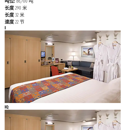
吨位:
86,700 吨
上午9:00 - 下午3:30
斯”）。在邮轮启程前或停靠后，无论您是安排短暂的
长度
290 米
一日游还是 多停留几日，这座城市都能为您提供丰富
海上巡航
长度
32 米
2028年1月2日星期日
多彩的旅行体验。
速度
22 节
蓬塔阿雷纳
I
2028年1月2日星期日
布宜诺斯艾利斯旅行指南：目的地与体验
上午10:00 - 下午10:00
斯
特别是在冬季，有许多游轮从布宜诺斯艾利斯出发前往
海上巡航
2028年1月3日星期一
南美洲的珍珠地区，包括位于阿根廷南 部被称为"世界
尽头"的乌斯怀亚，巴西和其他许多旅游胜地（这些地
海上巡航
2028年1月4日星期二
区通常因其壮丽的景观、 丰富多彩的文化活动和别具
2028年1月5日星期三
特色的旅游景点而被称为珍珠地区）。在布宜诺斯艾利
查卡布科港
上午7:00 - 下午3:00
斯，不容错 过的景点包括圣特尔莫社区（这是早期殖
民者于16世纪初创建的社区），以及色彩斑斓的拉 波卡
区，被称为玫瑰宫的阿根廷总统府(“Casa Rosada”)，以及
2028年1月6日星期四
蒙特港
位于圣尼古拉斯社区中心的历 史中心（那里有大剧
上午8:00 - 下午5:00
院、豪华酒店和商店关于美食），您一定要品尝阿根廷
IQ
海上巡航
2028年1月7日星期五
烹饪文化中的三个 经典菜肴：著名的肉馅馅饼
(“empanadas”)、烤肉(“asado”)和炖菜(“puchero”)。而传统
2028年1月8日星期六
圣安东尼奥
饮品则 是马黛茶(“mate”)，一种由阿根廷当地常见的特