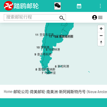
搜索邮轮行程
11
圣安东尼奥
1
2
布宜诺斯艾利斯
3
4
蒙德维的亚
10
蒙特港
5
马德林港
9
查卡布科港
6
斯坦利港
8
蓬塔阿雷纳斯
7
乌斯怀亚
Home
›
›
›
›
邮轮公司
荷美邮轮
南美洲
新阿姆斯特丹号 (Nieuw Amster