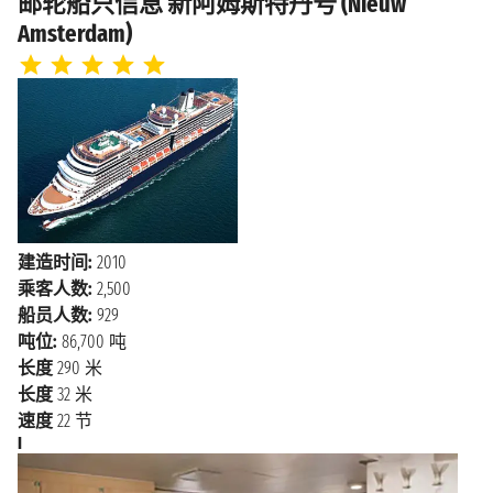
邮轮船只信息 新阿姆斯特丹号 (Nieuw
蓬塔阿雷纳
2028年2月28日星期一
Amsterdam)
上午6:00 - 下午6:00
斯
海上巡航
2028年2月29日星期二
2028年2月29日星期二
乌斯怀亚
下午12:00 - 下午8:00
海上巡航
2028年3月1日星期三
建造时间:
2010
2028年3月2日星期四
斯坦利港
乘客人数:
2,500
上午8:00 - 下午6:00
船员人数:
929
海上巡航
吨位:
86,700 吨
2028年3月3日星期五
长度
290 米
海上巡航
2028年3月4日星期六
长度
32 米
速度
22 节
2028年3月5日星期日
蒙德维的亚
I
上午8:00 - 下午6:00