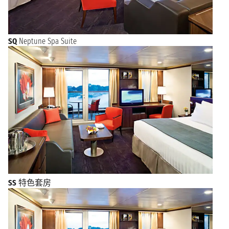
SQ
Neptune Spa Suite
SS
特色套房