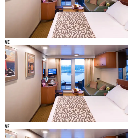
VE
VF