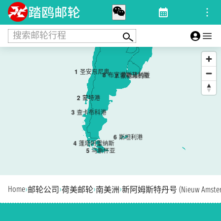
搜索邮轮行程
1
圣安东尼奥
8
布宜诺斯艾利斯
7
蒙德维的亚
2
蒙特港
3
查卡布科港
6
斯坦利港
4
蓬塔阿雷纳斯
5
乌斯怀亚
Home
›
›
›
›
邮轮公司
荷美邮轮
南美洲
新阿姆斯特丹号 (Nieuw Amster