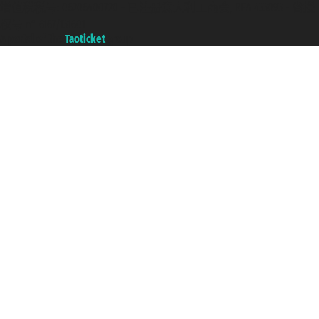
增值税税号: 06206400720 - 已注册意大利工商会, REA 433093 - 省授
权号 n° 6167/131601
A portal of the
Taoticket
group