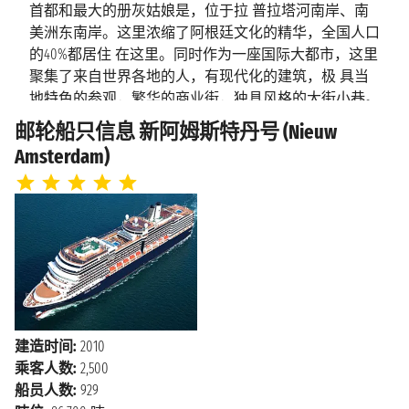
海上巡航
2028年3月12日星期日
首都和最大的册灰姑娘是，位于拉 普拉塔河南岸、南
美洲东南岸。这里浓缩了阿根廷文化的精华，全国人口
海上巡航
2028年3月13日星期一
的40%都居住 在这里。同时作为一座国际大都市，这里
2028年3月13日星期一
聚集了来自世界各地的人，有现代化的建筑，极 具当
乌斯怀亚
上午7:00 - 下午3:00
地特色的参观，繁华的商业街，独具风格的大街小巷。
在熙熙攘攘的城市中，传统的 痕迹随处可见。她既不
邮轮船只信息 新阿姆斯特丹号 (Nieuw
蓬塔阿雷纳
太拉丁化，也不太欧洲化，她就这这么一座神奇的城
2028年3月14日星期二
Amsterdam)
市。
下午12:00 - 下午8:00
斯
布宜诺斯艾利斯在西班牙语中意为“好空气”。西边就是
海上巡航
2028年3月15日星期三
“世界粮仓”潘帕斯大草原，风景秀 美，气候宜人。这里
海上巡航
2028年3月16日星期四
还素有“南美巴黎”之称。这里值得一游的旅游景点有圣
马丁广场，方 尖碑，国会广场等。
海上巡航
2028年3月18日星期六
跟着邮轮去旅行：布宜诺斯艾利斯
2028年3月19日星期日
蒙特港
上午8:00 - 下午5:00
布宜诺斯艾利斯
不仅是探戈之都，也是阿根廷首都，这
建造时间:
2010
是一个充满活力、热情洋溢并极具吸引 力的城市。它
海上巡航
乘客人数:
2,500
2028年3月20日星期一
是阿根廷也是南美洲最大的游轮停靠地之一，整个城市
船员人数:
929
被划分为48个街区（西 班牙语中叫Barrios “巴里奥
2028年3月21日星期二