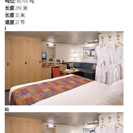
吨位:
86,700 吨
圣安东尼奥
斯”）。在邮轮启程前或停靠后，无论您是安排短暂的
上午7:00
长度
290 米
一日游还是 多停留几日，这座城市都能为您提供丰富
长度
32 米
多彩的旅行体验。
速度
22 节
I
布宜诺斯艾利斯旅行指南：目的地与体验
特别是在冬季，有许多游轮从布宜诺斯艾利斯出发前往
南美洲的珍珠地区，包括位于阿根廷南 部被称为"世界
尽头"的乌斯怀亚，巴西和其他许多旅游胜地（这些地
区通常因其壮丽的景观、 丰富多彩的文化活动和别具
特色的旅游景点而被称为珍珠地区）。在布宜诺斯艾利
斯，不容错 过的景点包括圣特尔莫社区（这是早期殖
民者于16世纪初创建的社区），以及色彩斑斓的拉 波卡
区，被称为玫瑰宫的阿根廷总统府(“Casa Rosada”)，以及
位于圣尼古拉斯社区中心的历 史中心（那里有大剧
院、豪华酒店和商店关于美食），您一定要品尝阿根廷
IQ
烹饪文化中的三个 经典菜肴：著名的肉馅馅饼
(“empanadas”)、烤肉(“asado”)和炖菜(“puchero”)。而传统
饮品则 是马黛茶(“mate”)，一种由阿根廷当地常见的特