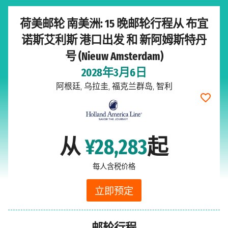
荷美邮轮 南美洲: 15 晚邮轮行程从 布宜
诺斯艾利斯 港口出发 和 新阿姆斯特丹
号 (Nieuw Amsterdam)
2028年3月6日
阿根廷, 乌拉圭, 福克兰群岛, 智利
从
¥28,283
起
每人含税价格
立即预定
邮轮行程