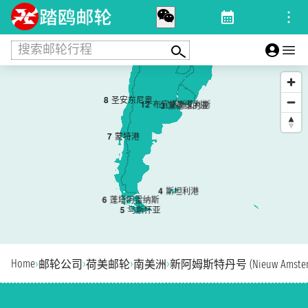
搜索邮轮行程
8
圣安东尼奥
1
2
布宜诺斯艾利斯
3
蒙德维的亚
7
蒙特港
4
斯坦利港
6
蓬塔阿雷纳斯
5
乌斯怀亚
Home
›
›
›
›
邮轮公司
荷美邮轮
南美洲
新阿姆斯特丹号 (Nieuw Amster