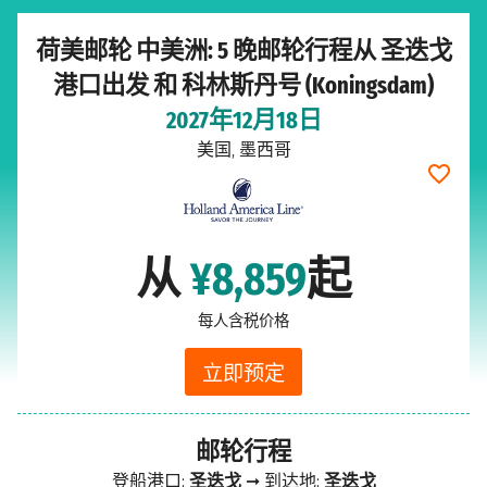
荷美邮轮 中美洲: 5 晚邮轮行程从 圣迭戈
港口出发 和 科林斯丹号 (Koningsdam)
2027年12月18日
美国, 墨西哥
从
¥8,859
起
每人含税价格
立即预定
邮轮行程
登船港口:
圣迭戈
➞ 到达地:
圣迭戈