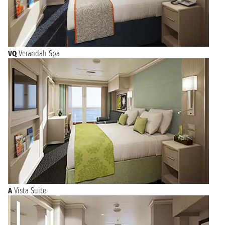
VQ
Verandah Spa
A
Vista Suite