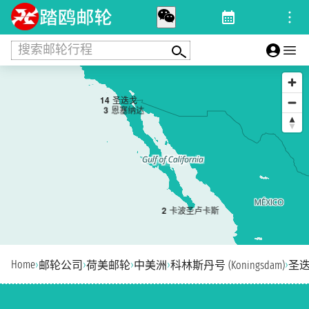
搜索邮轮行程
1
4
圣迭戈
3
恩塞纳达
2
卡波圣卢卡斯
Home
›
›
›
›
›
邮轮公司
荷美邮轮
中美洲
科林斯丹号 (Koningsdam)
圣