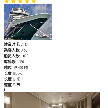
建造时间:
2016
乘客人数:
3,150
船员人数:
1,025
客舱数:
1,330
吨位:
99,800 吨
长度
285 米
长度
32 米
速度
23 节
I