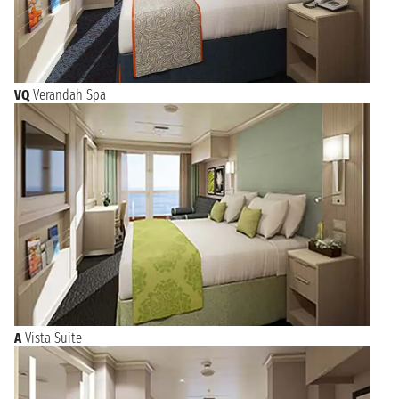
VQ
Verandah Spa
A
Vista Suite