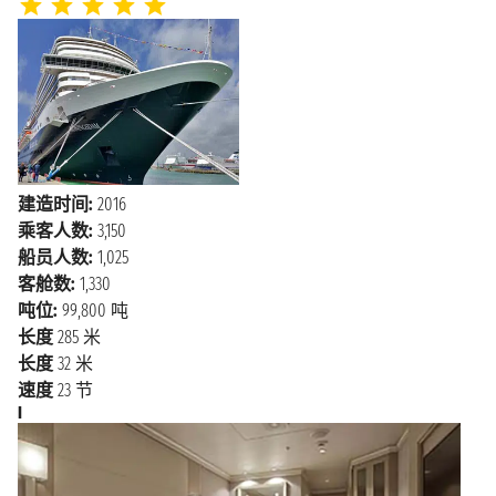
建造时间:
2016
乘客人数:
3,150
船员人数:
1,025
客舱数:
1,330
吨位:
99,800 吨
长度
285 米
长度
32 米
速度
23 节
I