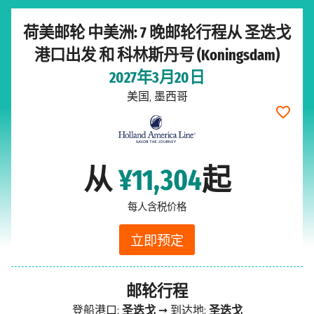
荷美邮轮 中美洲: 7 晚邮轮行程从 圣迭戈
港口出发 和 科林斯丹号 (Koningsdam)
2027年3月20日
美国, 墨西哥
从
¥11,304
起
每人含税价格
立即预定
邮轮行程
登船港口:
圣迭戈
➞ 到达地:
圣迭戈