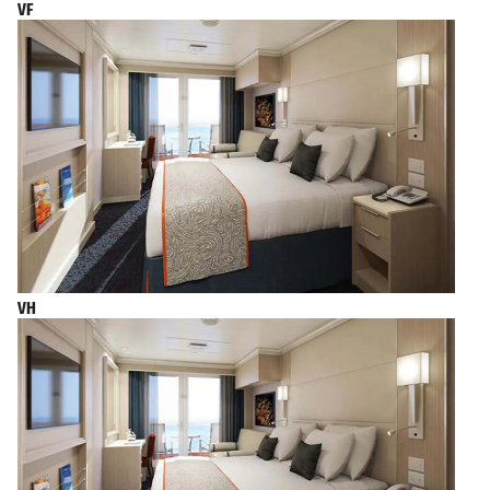
VF
VH