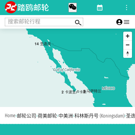
搜索邮轮行程
1
4
圣迭戈
3
马萨特兰
2
卡波圣卢卡斯
Home
›
›
›
›
›
邮轮公司
荷美邮轮
中美洲
科林斯丹号 (Koningsdam)
圣