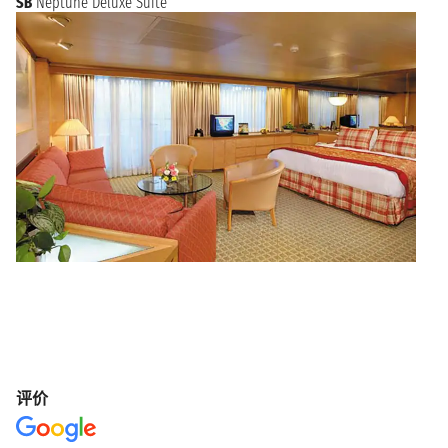
SB
Neptune Deluxe Suite
评价