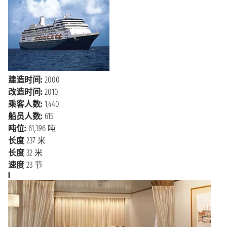
2027年4月24日星期六
温哥华
上午7:00
建造时间:
2000
改造时间:
2010
乘客人数:
1,440
船员人数:
615
吨位:
61,396 吨
长度
237 米
长度
32 米
速度
23 节
I