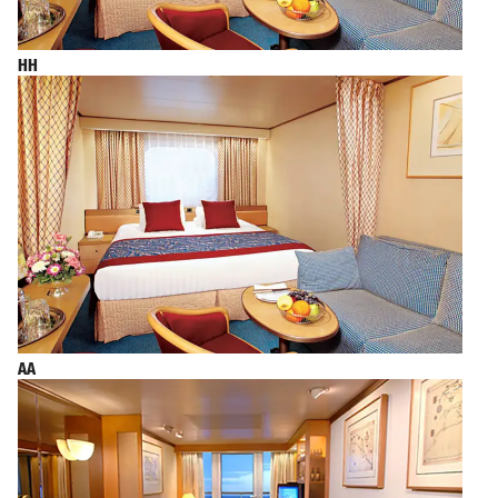
HH
AA