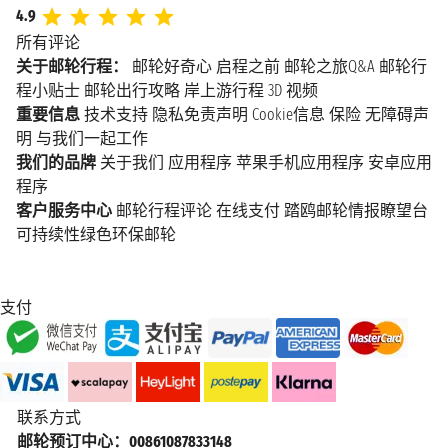
4.9
所有评论
关于邮轮行程：
邮轮好奇心
启程之前
邮轮之旅Q&A
邮轮行
程小贴士
邮轮出行攻略
岸上游行程
3D 视频
重要信息
技术支持
隐私免责声明
Cookie信息
保险
无障碍声
明
与我们一起工作
我们的品牌
关于我们
应用程序
苹果手机应用程序
安卓应用
程序
客户服务中心
邮轮行程评论
在线支付
踏鸥邮轮情报瞭望台
可持续性绿色环保邮轮
支付
联系方式
邮轮预订中心：00861087833148