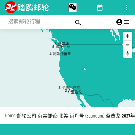
搜索邮轮行程
6
温哥华
5
维多利亚
4
阿斯托里亚
3
圣塔巴巴拉
2
Avalon
1
圣迭戈
Home
›
›
›
›
›
›
邮轮公司
荷美邮轮
北美
尚丹号 (Zaandam)
圣迭戈
202