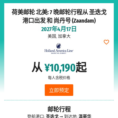
荷美邮轮 北美: 7 晚邮轮行程从 圣迭戈
港口出发 和 尚丹号 (Zaandam)
2027年4月17日
美国, 加拿大
从
¥10,190
起
每人含税价格
立即预定
邮轮行程
登船港口:
圣迭戈
➞ 到达地:
温哥华