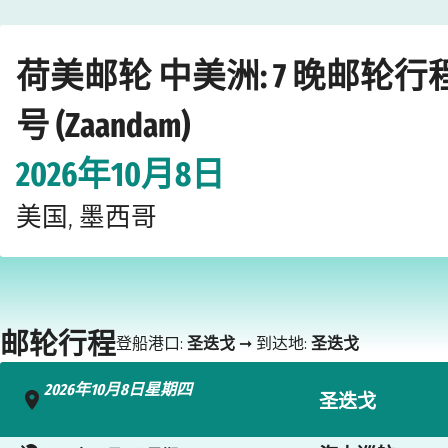
Home
›
›
›
›
›
›
邮轮公司
荷美邮轮
中美洲
尚丹号 (Zaandam)
圣迭戈
20
荷美邮轮 中美洲: 7 晚邮轮行
号 (Zaandam)
2026年10月8日
美国, 墨西哥
邮轮行程
登船港口:
圣迭戈
➞ 到达地:
圣迭戈
2026年10月8日星期四
圣迭戈
- 下午4:00