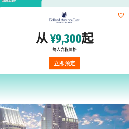
从
¥9,300
起
每人含税价格
立即预定