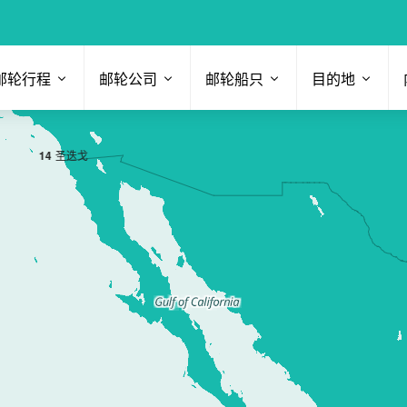
邮轮行程
邮轮公司
邮轮船只
目的地
1
4
圣迭戈