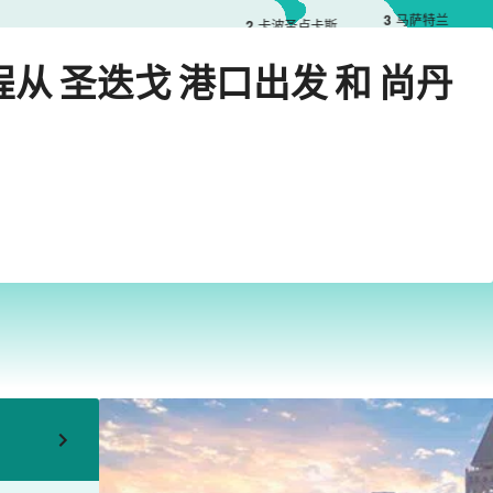
3
马萨特兰
2
卡波圣卢卡斯
26年10月8日星期四
程从 圣迭戈 港口出发 和 尚丹