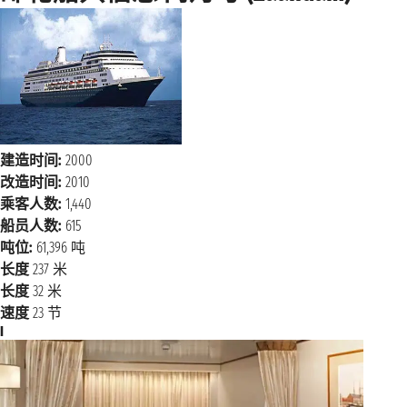
建造时间:
2000
改造时间:
2010
乘客人数:
1,440
船员人数:
615
吨位:
61,396 吨
长度
237 米
长度
32 米
速度
23 节
I