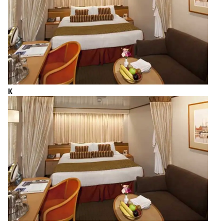
饮品则 是马黛茶(“mate”)，一种由阿根廷当地常见的特
殊冬青属植物制成的饮料。在结束城市之旅后 ，您可
布里奇顿
以回到游轮中继续享受全方位的服务。
2027年3月8日星期一
（巴巴多
上午8:00 - 下午6:00
斯）
卡斯特里
2027年3月9日星期二
（圣卢西
K
上午7:00 - 下午5:00
亚）
2027年3月10日星期三
巴斯特尔
上午8:00 - 下午5:00
2027年3月11日星期四
圣胡安
上午8:00 - 下午6:00
海上巡航
2027年3月12日星期五
海上巡航
2027年3月13日星期六