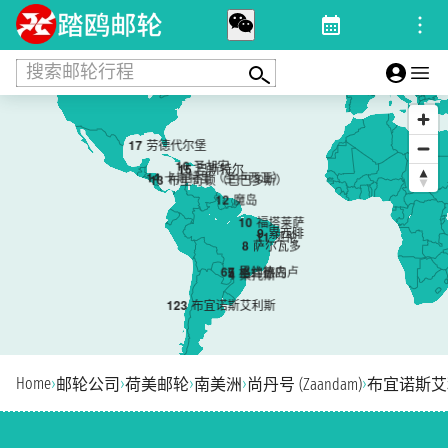
搜索邮轮行程
17
劳德代尔堡
16
圣胡安
15
巴斯特尔
14
卡斯特里（圣卢西亚）
13
布里奇顿（巴巴多斯）
12
魔岛
10
福塔莱萨
9
累西腓
11
贝伦
8
萨尔瓦多
6
7
里约热内卢
5
格兰德岛
4
桑托斯
1
2
3
布宜诺斯艾利斯
Home
›
›
›
›
›
邮轮公司
荷美邮轮
南美洲
尚丹号 (Zaandam)
布宜诺斯艾