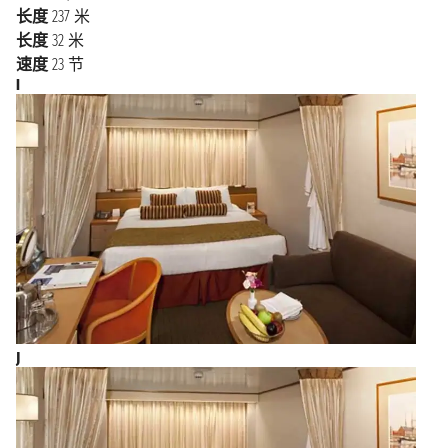
累西腓
上午8:00 - 下午11:00
长度
237 米
被划分为48个街区（西 班牙语中叫Barrios “巴里奥
长度
32 米
斯”）。在邮轮启程前或停靠后，无论您是安排短暂的
海上巡航
2027年2月27日星期六
速度
23 节
一日游还是 多停留几日，这座城市都能为您提供丰富
I
多彩的旅行体验。
2027年2月28日星期日
福塔莱萨
上午7:00 - 下午5:00
布宜诺斯艾利斯旅行指南：目的地与体验
海上巡航
2027年3月1日星期一
特别是在冬季，有许多游轮从布宜诺斯艾利斯出发前往
南美洲的珍珠地区，包括位于阿根廷南 部被称为"世界
海上巡航
2027年3月2日星期二
尽头"的乌斯怀亚，巴西和其他许多旅游胜地（这些地
2027年3月3日星期三
区通常因其壮丽的景观、 丰富多彩的文化活动和别具
贝伦
上午8:00 - 下午5:00
特色的旅游景点而被称为珍珠地区）。在布宜诺斯艾利
斯，不容错 过的景点包括圣特尔莫社区（这是早期殖
海上巡航
2027年3月4日星期四
民者于16世纪初创建的社区），以及色彩斑斓的拉 波卡
区，被称为玫瑰宫的阿根廷总统府(“Casa Rosada”)，以及
2027年3月5日星期五
魔岛
J
位于圣尼古拉斯社区中心的历 史中心（那里有大剧
上午8:00 - 下午5:00
院、豪华酒店和商店关于美食），您一定要品尝阿根廷
烹饪文化中的三个 经典菜肴：著名的肉馅馅饼
海上巡航
2027年3月6日星期六
(“empanadas”)、烤肉(“asado”)和炖菜(“puchero”)。而传统
海上巡航
2027年3月7日星期日