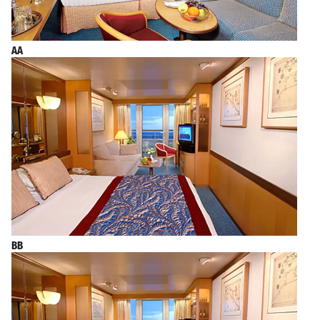
AA
BB