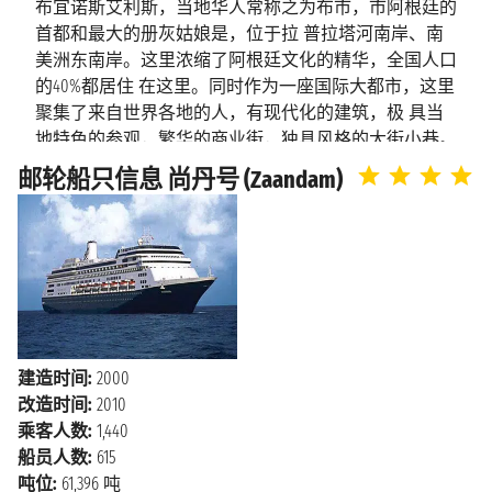
布宜诺斯艾利斯，当地华人常称之为布市，市阿根廷的
首都和最大的册灰姑娘是，位于拉 普拉塔河南岸、南
2027年2月19日星期五
格兰德岛
美洲东南岸。这里浓缩了阿根廷文化的精华，全国人口
上午8:00 - 下午5:00
的40%都居住 在这里。同时作为一座国际大都市，这里
聚集了来自世界各地的人，有现代化的建筑，极 具当
2027年2月20日星期六
里约热内卢
地特色的参观，繁华的商业街，独具风格的大街小巷。
上午6:00 - n.d.
在熙熙攘攘的城市中，传统的 痕迹随处可见。她既不
邮轮船只信息 尚丹号 (Zaandam)
太拉丁化，也不太欧洲化，她就这这么一座神奇的城
2027年2月21日星期日
里约热内卢
市。
n.d. - 下午5:00
布宜诺斯艾利斯在西班牙语中意为“好空气”。西边就是
海上巡航
2027年2月22日星期一
“世界粮仓”潘帕斯大草原，风景秀 美，气候宜人。这里
海上巡航
2027年2月23日星期二
还素有“南美巴黎”之称。这里值得一游的旅游景点有圣
马丁广场，方 尖碑，国会广场等。
2027年2月24日星期三
萨尔瓦多
建造时间:
2000
上午8:00 - 下午11:00
跟着邮轮去旅行：布宜诺斯艾利斯
改造时间:
2010
乘客人数:
1,440
海上巡航
布宜诺斯艾利斯
不仅是探戈之都，也是阿根廷首都，这
2027年2月25日星期四
船员人数:
615
是一个充满活力、热情洋溢并极具吸引 力的城市。它
2027年2月26日星期五
吨位:
61,396 吨
是阿根廷也是南美洲最大的游轮停靠地之一，整个城市