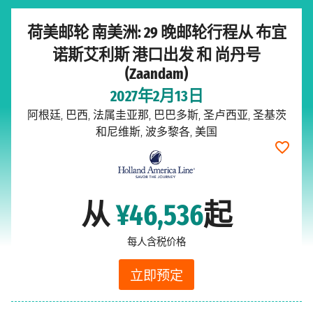
荷美邮轮 南美洲: 29 晚邮轮行程从 布宜
诺斯艾利斯 港口出发 和 尚丹号
(Zaandam)
2027年2月13日
阿根廷, 巴西, 法属圭亚那, 巴巴多斯, 圣卢西亚, 圣基茨
和尼维斯, 波多黎各, 美国
从
¥46,536
起
每人含税价格
立即预定