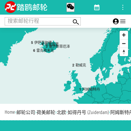
搜索邮轮行程
5
伊萨菲尔德
4
阿克雷里
3
塞济斯菲厄泽
6
雷克雅未克
2
勒威克
1
阿姆斯特丹
Home
›
›
›
›
›
邮轮公司
荷美邮轮
北欧
如得丹号 (Zuiderdam)
阿姆斯特