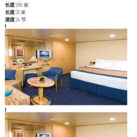
城市的商人建造了很多有特色的、色彩鲜艳、装饰优美
长度
290 米
的带着斜坡屋顶的建筑， 这些建筑倒映在如诗如画的
长度
32 米
橄榄绿色的运河水中。
速度
24 节
I
J