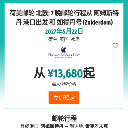
荷美邮轮 北欧: 7 晚邮轮行程从 阿姆斯特
丹 港口出发 和 如得丹号 (Zuiderdam)
2027年5月22日
荷兰, 英国, 冰岛
从
¥13,680
起
每人含税价格
立即预定
邮轮行程
登船港口:
阿姆斯特丹
➞ 到达地:
雷克雅未克