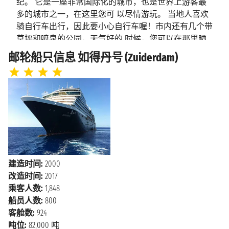
纪。 它是一座非常国际化的城市，也是世界上游客最
多的城市之一，在这里您可 以尽情游玩。 当地人喜欢
海上巡航
2027年5月28日星期五
骑自行车出行，因此要小心自行车喔！市内还有几个带
草坪和喷泉的公园，天气好的 时候，您可以在那里晒
2027年5月28日星期五
伊萨菲尔德
晒太阳，享受大自然。 梵高博物馆绝对不能错过，全
上午8:00 - 下午5:00
邮轮船只信息 如得丹号 (Zuiderdam)
世界的游客在此蜂拥而至，因为这里收藏了梵高大量的
作品。四月 到五月您还可以参观世界上最大的郁金香
2027年5月29日星期六
雷克雅未克
花园库肯霍夫（Keukenhof），占地约 35 万平方米， 色
上午7:00
彩斑斓，让您目不暇接。它位于阿姆斯特丹市郊约 40
公里处。从阿姆斯特丹机场有巴士直达 郁金香花园。
市内交通非常便利，有轨电车可以在任何时候带您去任
何想去的地方，或者您可以租自行车，所 以不需要自
己开车！ 市内还有纵横交错的运河，几条美丽的运河
塑造了这座城市的结构。老城区可以追溯到 13 世纪 ，
建造时间:
2000
它被五条同心圆式的运河，即运河带（Grachtengordel）
改造时间:
2017
环绕着，这些运河建于17世纪，它们 是城市扩建项目的
乘客人数:
1,848
一部分，是为了建造一个独特且优雅的城市环境。沿河
船员人数:
800
有很多极具当地特色的 小酒馆，在那里您可以畅饮啤
客舱数:
924
酒，还能充分感受到当地人的热情。 除此之外，这座
吨位:
82,000 吨