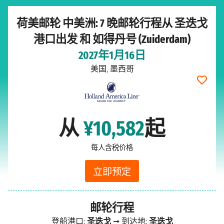
荷美邮轮 中美洲: 7 晚邮轮行程从 圣迭戈
港口出发 和 如得丹号 (Zuiderdam)
2027年1月16日
美国, 墨西哥
从
¥10,582
起
每人含税价格
立即预定
邮轮行程
登船港口:
圣迭戈
➞ 到达地:
圣迭戈