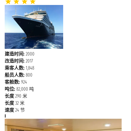
建造时间:
2000
改造时间:
2017
乘客人数:
1,848
船员人数:
800
客舱数:
924
吨位:
82,000 吨
长度
290 米
长度
32 米
速度
24 节
I