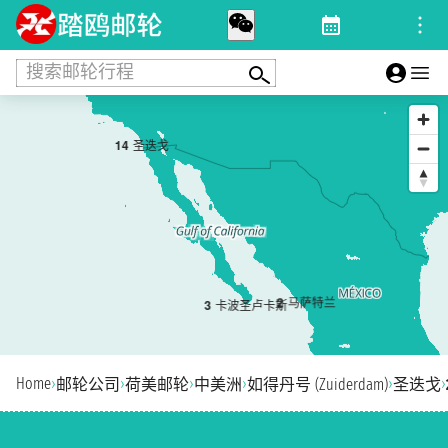
搜索邮轮行程
1
4
圣迭戈
2
马萨特兰
3
卡波圣卢卡斯
Home
›
›
›
›
›
›
邮轮公司
荷美邮轮
中美洲
如得丹号 (Zuiderdam)
圣迭戈