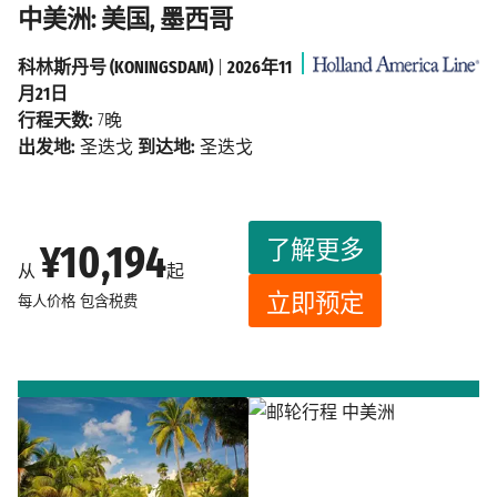
中美洲: 美国, 墨西哥
科林斯丹号 (KONINGSDAM)
|
2026年11
月21日
行程天数:
7晚
出发地:
圣迭戈
到达地:
圣迭戈
了解更多
¥10,194
从
起
立即预定
每人价格
包含税费