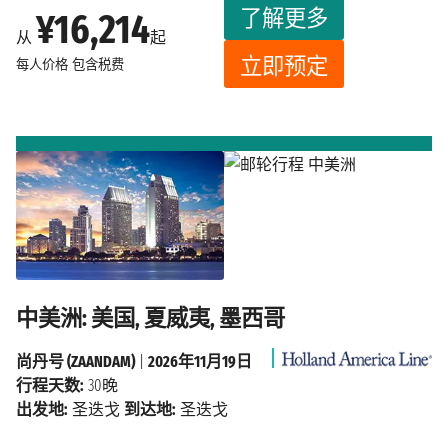
了解更多
¥16,214
从
起
立即预定
每人价格
包含税费
中美洲: 美国, 夏威夷, 墨西哥
尚丹号 (ZAANDAM)
|
2026年11月19日
行程天数:
30晚
出发地:
圣迭戈
到达地:
圣迭戈