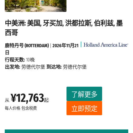
中美洲: 美国, 牙买加, 洪都拉斯, 伯利兹, 墨
西哥
鹿特丹号 (ROTTERDAM)
|
2026年11月21
日
行程天数:
10晚
出发地:
劳德代尔堡
到达地:
劳德代尔堡
了解更多
¥12,763
从
起
立即预定
每人价格
包含税费