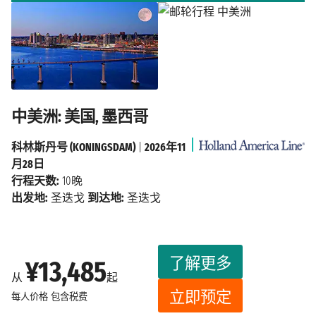
中美洲: 美国, 墨西哥
科林斯丹号 (KONINGSDAM)
|
2026年11
月28日
行程天数:
10晚
出发地:
圣迭戈
到达地:
圣迭戈
了解更多
¥13,485
从
起
立即预定
每人价格
包含税费