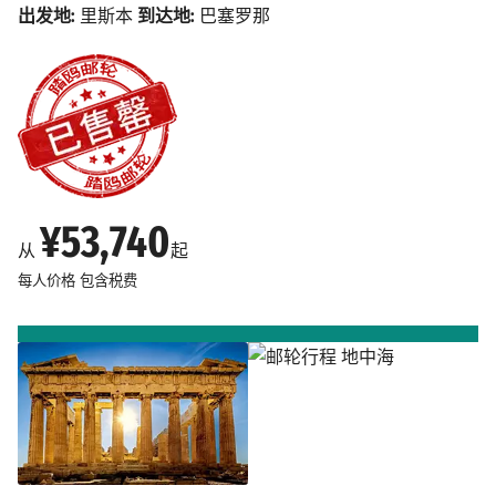
出发地:
里斯本
到达地:
巴塞罗那
¥53,740
从
起
每人价格
包含税费