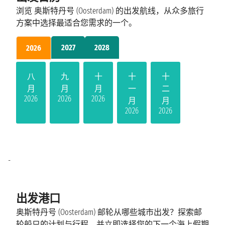
浏览 奥斯特丹号 (Oosterdam) 的出发航线，从众多旅行
方案中选择最适合您需求的一个。
2027
2028
2026
八
九
十
十
十
月
月
月
一
二
2026
2026
2026
月
月
2026
2026
-
出发港口
奥斯特丹号 (Oosterdam) 邮轮从哪些城市出发？探索邮
轮船只的计划与行程，并立即选择您的下一个海上假期