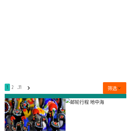
1
2
..11
筛选