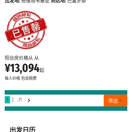
出发地:
奇维塔韦基亚
到达地:
巴塞罗那
阳台房价格从 从
¥13,094
起
每人价格
包含税费
1
2
..11
筛选
出发日历