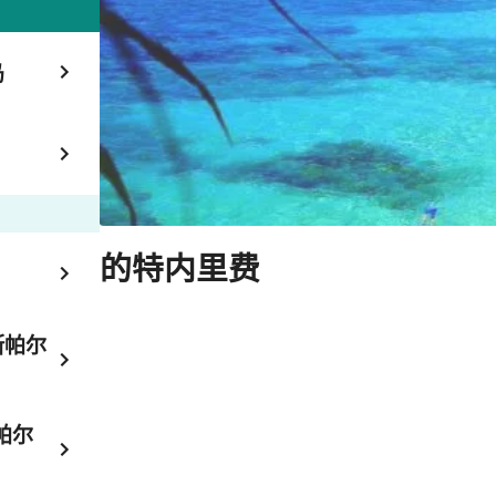
岛
的特内里费
斯帕尔
帕尔