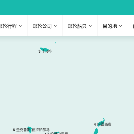
邮轮行程
邮轮公司
邮轮船只
目的地
3
丰沙尔
4
阿雷西费
6
圣克鲁斯-德拉帕尔马
1
7
的特内里费