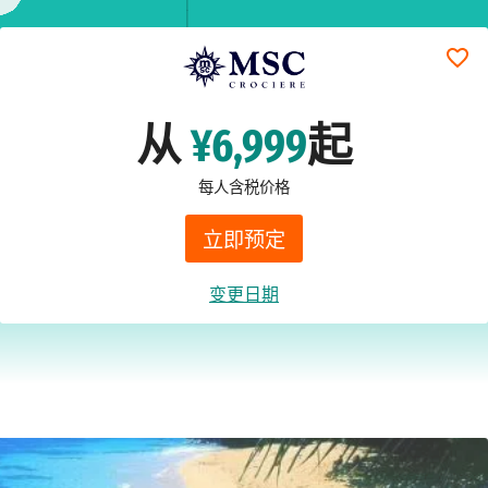
从
¥6,999
起
每人含税价格
立即预定
变更日期