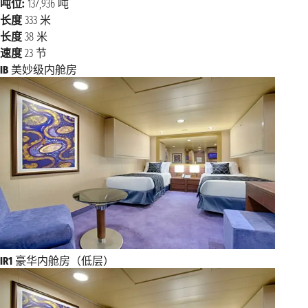
吨位:
137,936 吨
长度
333 米
长度
38 米
速度
23 节
IB
美妙级内舱房
IR1
豪华内舱房（低层）