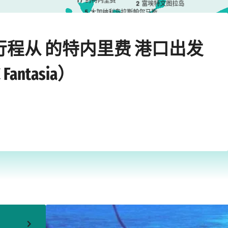
2
富埃特文图拉岛
5
大加纳利岛拉斯帕尔马斯
›
›
ntasia）
的特内里费
2026年12月13日星期日
轮行程从 的特内里费 港口出发
ntasia）