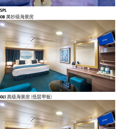
SPL
OB
美妙级海景房
OL1
高级海景房 (低层甲板)