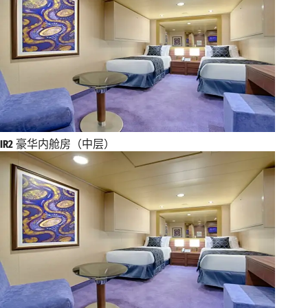
IR2
豪华内舱房（中层）