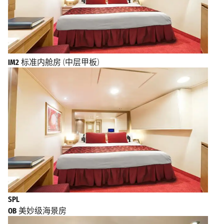
IM2
标准内舱房 (中层甲板)
SPL
OB
美妙级海景房