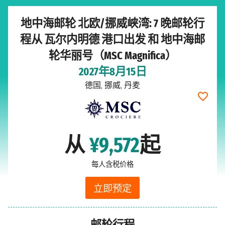
地中海邮轮 北欧/挪威峡湾: 7 晚邮轮行
程从 瓦尔内明德 港口出发 和 地中海邮
轮华丽号（MSC Magnifica）
2027年8月15日
德国, 挪威, 丹麦
从
¥9,572
起
每人含税价格
立即预定
邮轮行程