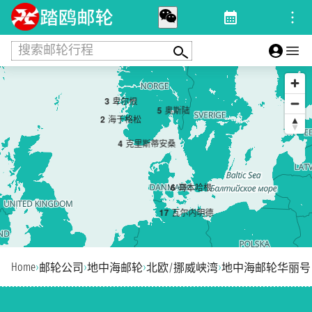
搜索邮轮行程
3
卑尔根
5
奥斯陆
2
海于格松
4
克里斯蒂安桑
6
哥本哈根
1
7
瓦尔内明德
Home
›
›
›
›
邮轮公司
地中海邮轮
北欧/挪威峡湾
地中海邮轮华丽号（MSC