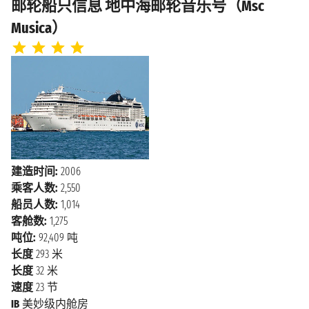
邮轮船只信息 地中海邮轮音乐号（Msc
Musica）
建造时间:
2006
乘客人数:
2,550
船员人数:
1,014
客舱数:
1,275
吨位:
92,409 吨
长度
293 米
长度
32 米
速度
23 节
IB
美妙级内舱房