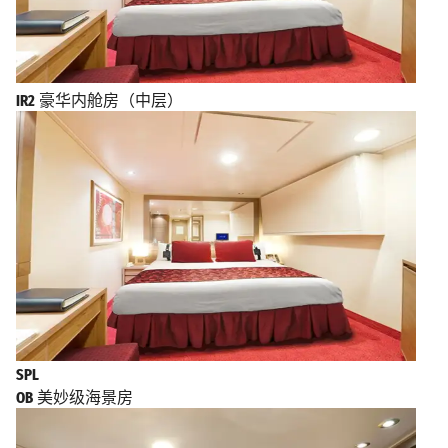
IR2
豪华内舱房（中层）
SPL
OB
美妙级海景房