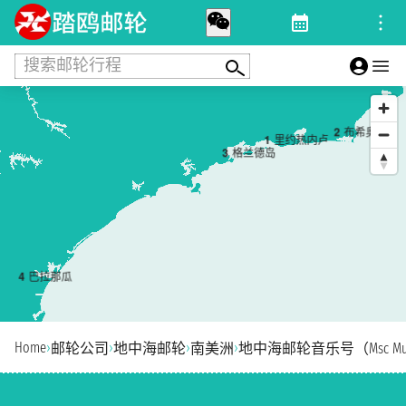
搜索邮轮行程
2
布希奥斯
1
里约热内卢
3
格兰德岛
4
巴拉那瓜
Home
›
›
›
›
邮轮公司
地中海邮轮
南美洲
地中海邮轮音乐号（Msc Mus