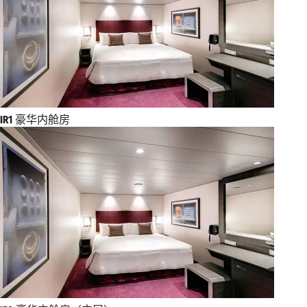
IR1
豪华内舱房