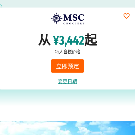
从
¥3,442
起
每人含税价格
立即预定
变更日期