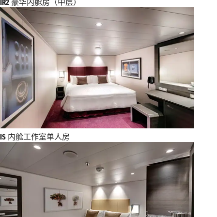
IR2
豪华内舱房（中层）
IS
内舱工作室单人房