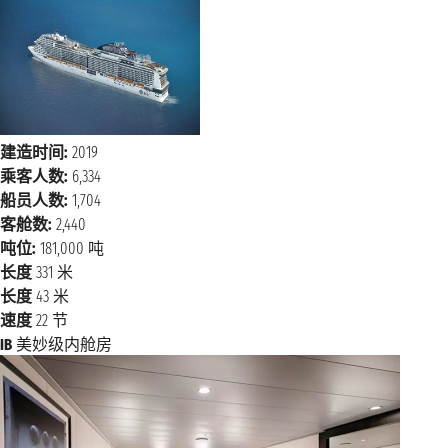
建造时间:
2019
乘客人数:
6,334
船员人数:
1,704
客舱数:
2,440
吨位:
181,000 吨
长度
331 米
长度
43 米
速度
22 节
IB
美妙级内舱房