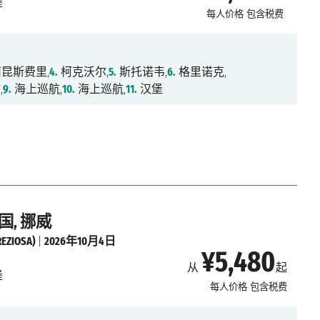
堡
每人价格
包含税费
昆斯费里,
4.
柯克沃尔,
5.
斯托诺韦,
6.
格里诺克,
,
9.
海上巡航,
10.
海上巡航,
11.
汉堡
国, 挪威
IOSA)
|
2026年10月4日
¥5,480
从
起
堡
每人价格
包含税费