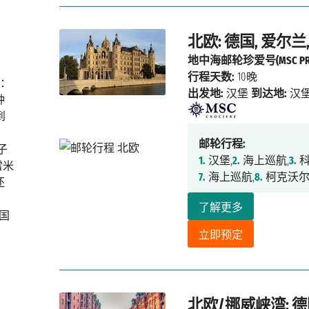
北欧: 德国, 爱尔兰
地中海邮轮珍爱号(MSC PREZ
行程天数:
10晚
：
出发地:
汉堡
到达地:
汉
种
到
邮轮行程:
子
1.
汉堡,
2.
海上巡航,
3.
科
雷米
7.
海上巡航,
8.
柯克沃尔
还
了解更多
德国
立即预定
北欧/挪威峡湾: 德