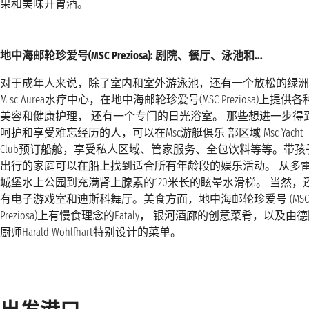
果和美味开胃酒。
地中海邮轮珍爱号(MSC Preziosa): 剧院、餐厅、泳池和...
对于成年人来说，除了室内和室外游泳池，还有一个放松的绿洲
M sc Aurea水疗中心，在地中海邮轮珍爱号(MSC Preziosa)上提供各
美容和健康护理， 还有一个专门的日光浴室。 那些想进一步得
呵护和享受难忘经历的人，可以在Msc游艇俱乐 部区域 Msc Yacht
Club预订船舱，享受私人区域、管家服务、全包饮料等等。带孩
出行的家庭可以在船上找到适合所有年龄段的娱乐活动。 从多
城堡水上公园到充满肾上腺素的120米长的眩晕水滑梯。 当然，
有电子游戏室和迪斯科舞厅。美食方面，地中海邮轮珍爱号 (MSC
Preziosa)上有慢食理念的Eataly， 银河酒廊的创意菜肴，以及由
厨师Harald Wohlfhart特别设计的菜单。