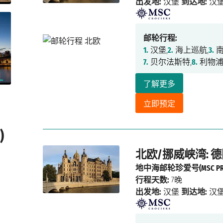
出发地:
汉堡
到达地:
汉
邮轮行程:
1.
汉堡,
2.
海上巡航,
3.
南
7.
贝尔法斯特,
8.
利物浦
了解更多
立即预定
)
北欧/挪威峡湾: 德
地中海邮轮珍爱号(MSC PREZ
行程天数:
7晚
出发地:
汉堡
到达地:
汉