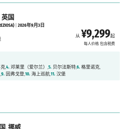
, 英国
IOSA)
|
2026年9月3日
¥9,299
从
起
堡
每人价格
包含税费
克,
4.
邓莱里（爱尔兰）,
5.
贝尔法斯特,
6.
格里诺克,
,
9.
因弗戈登,
10.
海上巡航,
11.
汉堡
国, 挪威