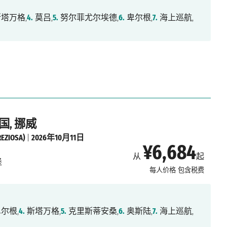
塔万格,
4.
莫吕,
5.
努尔菲尤尔埃德,
6.
卑尔根,
7.
海上巡航,
国, 挪威
IOSA)
|
2026年10月11日
¥6,684
从
起
堡
每人价格
包含税费
尔根,
4.
斯塔万格,
5.
克里斯蒂安桑,
6.
奥斯陆,
7.
海上巡航,