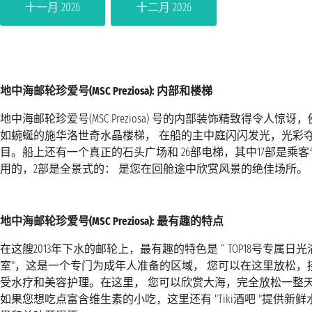
十一月 2026
十二月 2026
地中海邮轮珍爱号(MSC Preziosa): 内部和楼梯
地中海邮轮珍爱号(MSC Preziosa) 号的内部装饰精致得令人惊讶，
如蜿蜒的施华洛世奇水晶楼梯， 在船的主中庭闪闪发光，光彩
目。船上还有一个真正的石头广场和 26部电梯，其中17部是乘客
用的，2部是全景式的： 是您在回舱途中欣赏风景的绝佳场所。
地中海邮轮珍爱号(MSC Preziosa): 最有趣的特点
在这艘2013年下水的邮轮上，最有趣的特色是 “ TOP18号专属日光
室"，这是一个专门为成年人准备的区域， 您可以在这里放松，
受水疗和美容护理。在这里， 您可以欣赏大海，完全放松一整
如果您想吃点富含维生素的小吃，这里还有 "Tiki酒吧 "提供新鲜