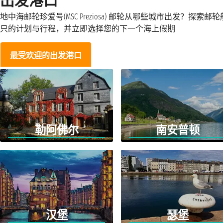
出发港口
地中海邮轮珍爱号(MSC Preziosa) 邮轮从哪些城市出发？探索邮轮
只的计划与行程，并立即选择您的下一个海上假期
最受欢迎的出发港口
勒阿佛尔
南安普顿
汉堡
瑟堡