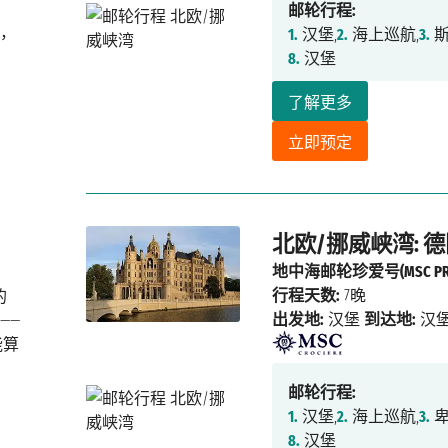
邮轮行程:
，
1.
汉堡,
2.
海上巡航,
3.
斯
8.
汉堡
了解更多
立即预定
北欧/挪威峡湾: 德
地中海邮轮珍爱号(MSC PREZ
行程天数:
7晚
的
出发地:
汉堡
到达地:
汉
——
能算
邮轮行程:
1.
汉堡,
2.
海上巡航,
3.
卑
8.
汉堡