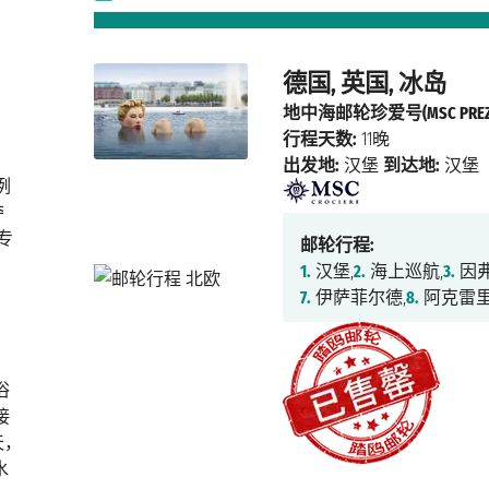
德国, 英国, 冰岛
地中海邮轮珍爱号(MSC PREZI
行程天数:
11晚
出发地:
汉堡
到达地:
汉堡
例
夺
专
邮轮行程:
1.
汉堡,
2.
海上巡航,
3.
因弗
7.
伊萨菲尔德,
8.
阿克雷里
浴
接
天，
水