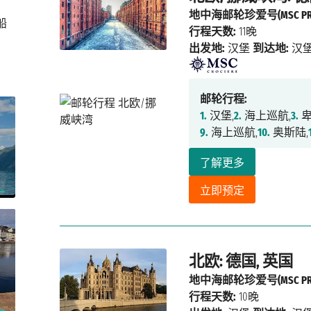
地中海邮轮珍爱号(MSC PREZ
船
行程天数:
11晚
出发地:
汉堡
到达地:
汉
邮轮行程:
1.
汉堡,
2.
海上巡航,
3.
卑
9.
海上巡航,
10.
奥斯陆,
了解更多
立即预定
北欧: 德国, 英国
地中海邮轮珍爱号(MSC PREZ
行程天数:
10晚