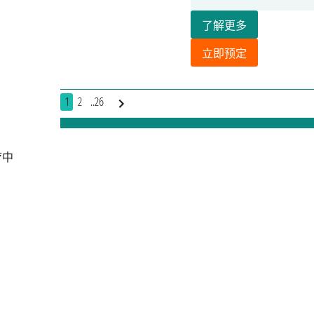
了解更多
立即预定
1
2
..26
疗中