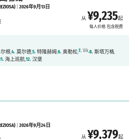
IOSA)
|
2026年9月13日
¥9,235
从
起
堡
每人价格
包含税费
7.
Vik,
尔根,
4.
莫尔德,
5.
特隆赫姆,
6.
奥勒松,
8.
斯塔万格,
11.
海上巡航,
12.
汉堡
IOSA)
|
2026年9月24日
¥9,379
从
起