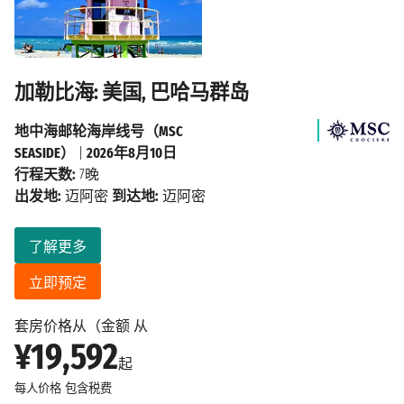
加勒比海: 美国, 巴哈马群岛
地中海邮轮海岸线号（MSC
SEASIDE）
|
2026年8月10日
行程天数:
7晚
出发地:
迈阿密
到达地:
迈阿密
了解更多
立即预定
套房价格从（金额 从
¥19,592
起
每人价格
包含税费