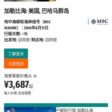
加勒比海: 美国, 巴哈马群岛
地中海邮轮海岸线号（MSC
SEASIDE）
|
2026年8月17日
行程天数:
4晚
出发地:
迈阿密
到达地:
迈阿密
了解更多
立即预定
海景客舱价格从 从
¥3,687
起
每人价格
包含税费