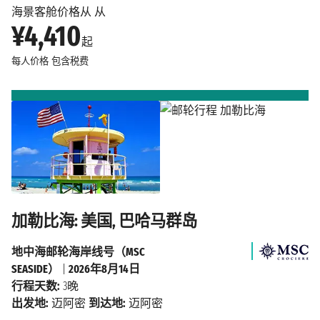
海景客舱价格从 从
¥4,410
起
每人价格
包含税费
加勒比海: 美国, 巴哈马群岛
地中海邮轮海岸线号（MSC
SEASIDE）
|
2026年8月14日
行程天数:
3晚
出发地:
迈阿密
到达地:
迈阿密