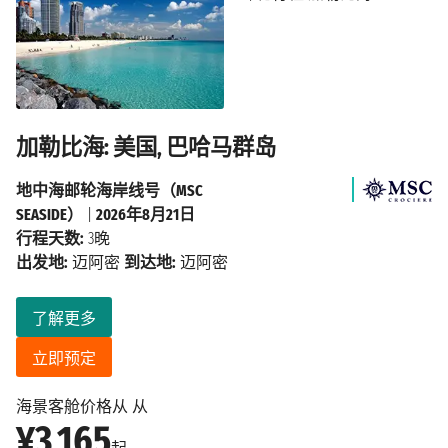
加勒比海: 美国, 巴哈马群岛
地中海邮轮海岸线号（MSC
SEASIDE）
|
2026年8月21日
行程天数:
3晚
出发地:
迈阿密
到达地:
迈阿密
了解更多
立即预定
海景客舱价格从 从
¥3,165