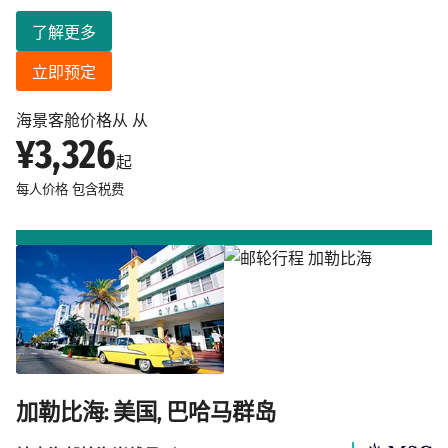
了解更多
立即预定
海景客舱价格从 从
¥3,326
起
每人价格
包含税费
加勒比海: 美国, 巴哈马群岛