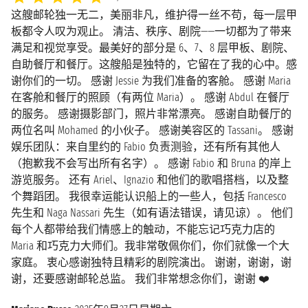
这艘邮轮独一无二，美丽非凡，维护得一丝不苟，每一层甲
板都令人叹为观止。 清洁、秩序、剧院——一切都为了带来
满足和视觉享受。最美好的部分是 6、7、8 层甲板、剧院、
自助餐厅和餐厅。这艘船是独特的，它留在了我的心中。感
谢你们的一切。 感谢 Jessie 为我们准备的客舱。 感谢 Maria
在客舱和餐厅的照顾（有两位 Maria）。 感谢 Abdul 在餐厅
的服务。 感谢摄影部门，照片非常漂亮。 感谢自助餐厅的
两位名叫 Mohamed 的小伙子。 感谢美容区的 Tassani。 感谢
娱乐团队：来自里约的 Fabio 负责测验，还有所有其他人
（抱歉我不会写出所有名字）。 感谢 Fabio 和 Bruna 的岸上
游览服务。 还有 Ariel、Ignazio 和他们的歌唱搭档，以及整
个舞蹈团。 我很幸运能认识船上的一些人，包括 Francesco
先生和 Naga Nassari 先生（如有语法错误，请见谅）。 他们
每个人都带给我们情感上的触动，不能忘记巧克力店的
Maria 和巧克力大师们。我非常敬佩你们，你们就像一个大
家庭。 衷心感谢独特且精彩的剧院演出。 谢谢，谢谢，谢
谢，还要感谢邮轮总监。 我们非常想念你们，谢谢 ❤️