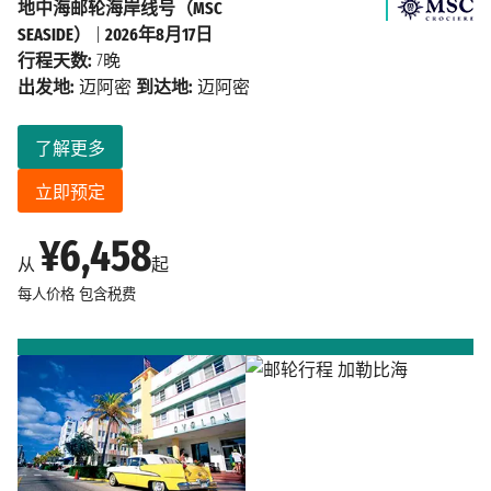
地中海邮轮海岸线号（MSC
SEASIDE）
|
2026年8月17日
行程天数:
7晚
出发地:
迈阿密
到达地:
迈阿密
了解更多
立即预定
¥6,458
从
起
每人价格
包含税费