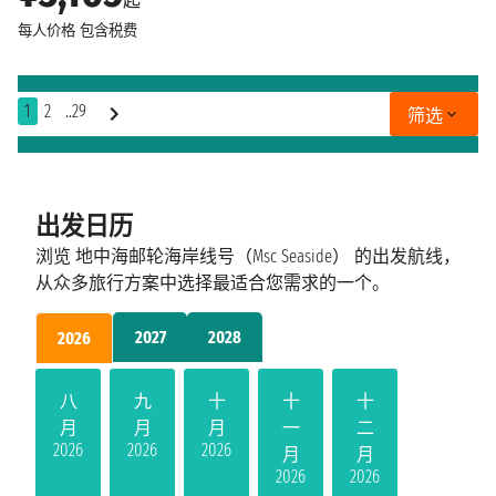
起
每人价格
包含税费
1
2
..29
筛选
出发日历
浏览 地中海邮轮海岸线号（Msc Seaside） 的出发航线，
从众多旅行方案中选择最适合您需求的一个。
2027
2028
2026
八
九
十
十
十
月
月
月
一
二
2026
2026
2026
月
月
2026
2026